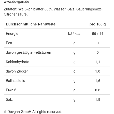
www.dovgan.de
Zutaten: Weißkohlblätter 68%, Wasser, Salz, Säuerungsmittel:
Citronensäure.
Durchschnittliche Nährwerte
pro 100 g
Energie
kJ / kcal
59 / 14
Fett
g
0
davon gesättigte Fettsäuren
g
0
Kohlenhydrate
g
1,1
davon Zucker
g
1,0
Ballaststoffe
g
1,6
Eiweiß
g
0,8
Salz
g
1,9
© Dovgan GmbH All rights reserved.