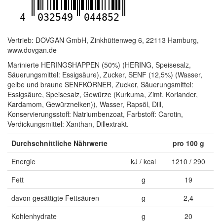
4
032549
044852
Vertrieb: DOVGAN GmbH, Zinkhüttenweg 6, 22113 Hamburg,
www.dovgan.de
Marinierte HERINGSHAPPEN (50%) (HERING, Speisesalz,
Säuerungsmittel: Essigsäure), Zucker, SENF (12,5%) (Wasser,
gelbe und braune SENFKÖRNER, Zucker, Säuerungsmittel:
Essigsäure, Speisesalz, Gewürze (Kurkuma, Zimt, Koriander,
Kardamom, Gewürznelken)), Wasser, Rapsöl, Dill,
Konservierungsstoff: Natriumbenzoat, Farbstoff: Carotin,
Verdickungsmittel: Xanthan, Dillextrakt.
Durchschnittliche Nährwerte
pro 100 g
Energie
kJ / kcal
1210 / 290
Fett
g
19
davon gesättigte Fettsäuren
g
2,4
Kohlenhydrate
g
20