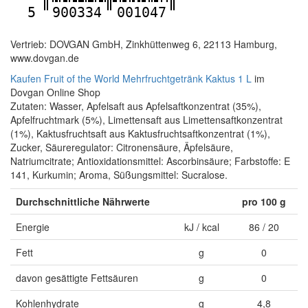
5
900334
001047
Vertrieb: DOVGAN GmbH, Zinkhüttenweg 6, 22113 Hamburg,
www.dovgan.de
Kaufen Fruit of the World Mehrfruchtgetränk Kaktus 1 L
im
Dovgan Online Shop
Zutaten: Wasser, Apfelsaft aus Apfelsaftkonzentrat (35%),
Apfelfruchtmark (5%), Limettensaft aus Limettensaftkonzentrat
(1%), Kaktusfruchtsaft aus Kaktusfruchtsaftkonzentrat (1%),
Zucker, Säureregulator: Citronensäure, Äpfelsäure,
Natriumcitrate; Antioxidationsmittel: Ascorbinsäure; Farbstoffe: E
141, Kurkumin; Aroma, Süßungsmittel: Sucralose.
Durchschnittliche Nährwerte
pro 100 g
Energie
kJ / kcal
86 / 20
Fett
g
0
davon gesättigte Fettsäuren
g
0
Kohlenhydrate
g
4,8