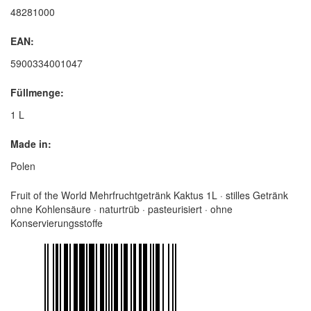
48281000
EAN:
5900334001047
Füllmenge:
1 L
Made in:
Polen
Fruit of the World Mehrfruchtgetränk Kaktus 1L · stilles Getränk
ohne Kohlensäure · naturtrüb · pasteurisiert · ohne
Konservierungsstoffe