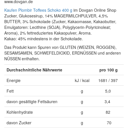
www.dovgan.de
Kaufen Plombir Toffees Schoko 400 g
im Dovgan Online Shop
Zucker, Glukosesirup, 14% MAGERMILCHPULVER, 4,5%
BUTTER, 3% Schokolade (Zucker, Kakaomasse, Kakaobutter,
Emulgatoren: Lecithine (SOJA), Polyglycerin-Polyricinoleat;
Aroma), 2% fettreduziertes Kakaopulver, Aroma.
Kakao: 45% mindestens in der Schokolade.
Das Produkt kann Spuren von GLUTEN (WEIZEN, ROGGEN),
SESAMSAMEN, SCHWEFELDIOXID, ERDNÜSSEN und anderen
NÜSSEN enthalten.
Durchschnittliche Nährwerte
pro 100 g
Energie
kJ / kcal
1681 / 397
Fett
g
5,0
davon gesättigte Fettsäuren
g
3,4
Kohlenhydrate
g
82
davon Zucker
g
70