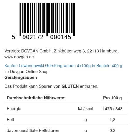
5
902172
000145
Vertrieb: DOVGAN GmbH, Zinkhüttenweg 6, 22113 Hamburg,
www.dovgan.de
Kaufen Lewandowski Gerstengraupen 4x100g in Beuteln 400 g
im Dovgan Online Shop
Gerstengraupen
Das Produkt kann Spuren von
GLUTEN
enthalten.
Durchschnittliche Nährwerte:
Pro 100 g
Energie
kJ / kcal
1475 / 348
Fett
g
1,8
davon gesättigte Fettsäuren
g
0,3