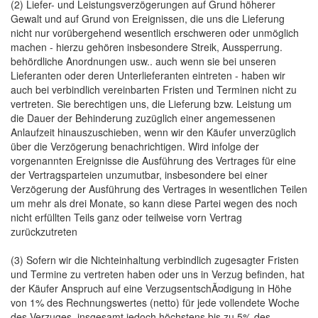
(2) Liefer- und Leistungsverzögerungen auf Grund höherer
Gewalt und auf Grund von Ereignissen, die uns die Lieferung
nicht nur vorübergehend wesentlich erschweren oder unmöglich
machen - hierzu gehören insbesondere Streik, Aussperrung.
behördliche Anordnungen usw.. auch wenn sie bei unseren
Lieferanten oder deren Unterlieferanten eintreten - haben wir
auch bei verbindlich vereinbarten Fristen und Terminen nicht zu
vertreten. Sie berechtigen uns, die Lieferung bzw. Leistung um
die Dauer der Behinderung zuzüglich einer angemessenen
Anlaufzeit hinauszuschieben, wenn wir den Käufer unverzüglich
über die Verzögerung benachrichtigen. Wird infolge der
vorgenannten Ereignisse die Ausführung des Vertrages für eine
der Vertragsparteien unzumutbar, insbesondere bei einer
Verzögerung der Ausführung des Vertrages in wesentlichen Teilen
um mehr als drei Monate, so kann diese Partei wegen des noch
nicht erfüllten Teils ganz oder teilweise vorn Vertrag
zurückzutreten
(3) Sofern wir die Nichteinhaltung verbindlich zugesagter Fristen
und Termine zu vertreten haben oder uns in Verzug befinden, hat
der Käufer Anspruch auf eine VerzugsentschÃ¤digung in Höhe
von 1% des Rechnungswertes (netto) für jede vollendete Woche
des Verzuges, insgesamt jedoch höchstens bis zu 5% des