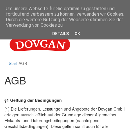
Um unsere Webseite für Sie optimal zu gestalten und
Anmelden
fortlaufend verbessern zu können, verwenden wir Cookies.
Zinkhüttenweg 6, 22113 Hamburg
Durch die weitere Nutzung der Webseite stimmen Sie der
+49 40 284 41 30
Verwendung von Cookies zu.
DETAILS
OK
Start
AGB
AGB
§1 Geltung der Bedingungen
(1) Die Lieferungen, Leistungen und Angebote der Dovgan GmbH
erfolgen ausschließlich auf der Grundlage dieser Allgemeinen
Einkaufs- und Lieferungsbedingungen (nachfolgend:
Geschäftsbedingungen). Diese gelten somit auch für alle