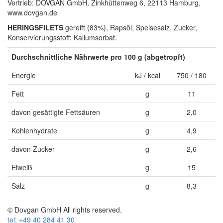
Vertrieb: DOVGAN GmbH, Zinkhüttenweg 6, 22113 Hamburg,
www.dovgan.de
HERINGSFILETS
gereift (83%), Rapsöl, Speisesalz, Zucker,
Konservierungsstoff: Kaliumsorbat.
Durchschnittliche Nährwerte
pro 100 g (abgetropft)
Energie
kJ / kcal
750 / 180
Fett
g
11
davon gesättigte Fettsäuren
g
2,0
Kohlenhydrate
g
4,9
davon Zucker
g
2,6
Eiweiß
g
15
Salz
g
8,3
© Dovgan GmbH All rights reserved.
tel: +49 40 284 41 30