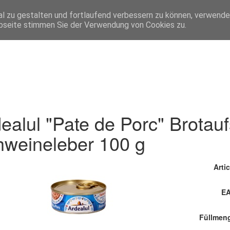
l zu gestalten und fortlaufend verbessern zu können, verwende
bseite stimmen Sie der Verwendung von Cookies zu.
ealul "Pate de Porc" Brotauf
weineleber 100 g
Artic
EA
Füllmen