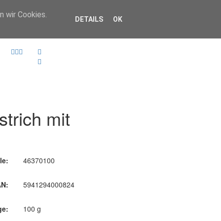
n wir Cookies.
DETAILS
OK
strich mit
le:
46370100
N:
5941294000824
ge:
100 g