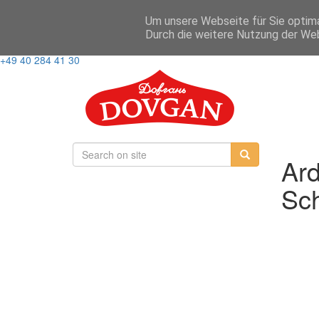
Um unsere Webseite für Sie optima
Anmelden
Durch die weitere Nutzung der We
Zinkhüttenweg 6, 22113 Hamburg
+49 40 284 41 30
Ard
Sch