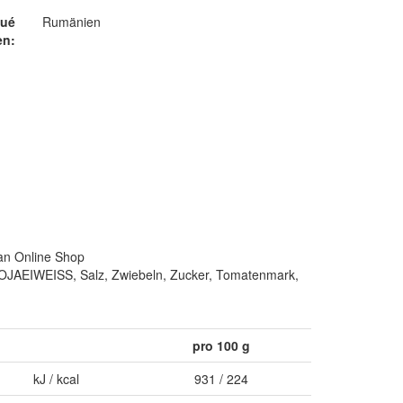
qué
Rumänien
en:
n Online Shop
SOJAEIWEISS, Salz, Zwiebeln, Zucker, Tomatenmark,
pro 100 g
kJ / kcal
931 / 224