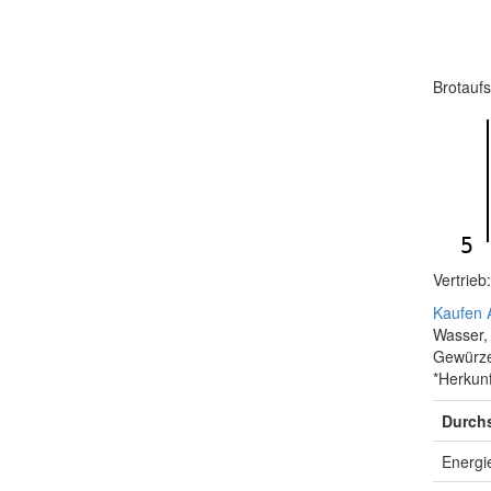
Brotaufs
5
Vertrie
Kaufen A
Wasser,
Gewürze
*Herkunf
Durchs
Energi