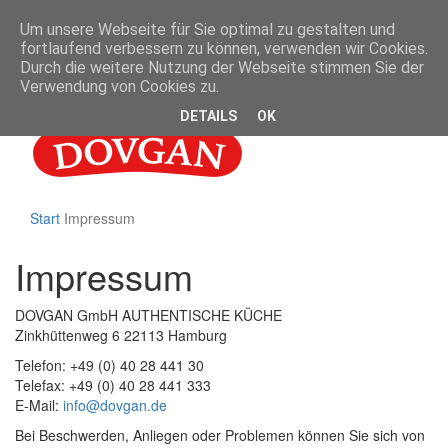
Um unsere Webseite für Sie optimal zu gestalten und
Anmelden
fortlaufend verbessern zu können, verwenden wir Cookies.
Zinkhüttenweg 6, 22113 Hamburg
Durch die weitere Nutzung der Webseite stimmen Sie der
+49 40 284 41 30
Verwendung von Cookies zu.
DETAILS
OK
Start
Impressum
Impressum
DOVGAN GmbH AUTHENTISCHE KÜCHE
Zinkhüttenweg 6 22113 Hamburg
Telefon: +49 (0) 40 28 441 30
Telefax: +49 (0) 40 28 441 333
E-Mail:
info@dovgan.de
Bei Beschwerden, Anliegen oder Problemen können Sie sich von