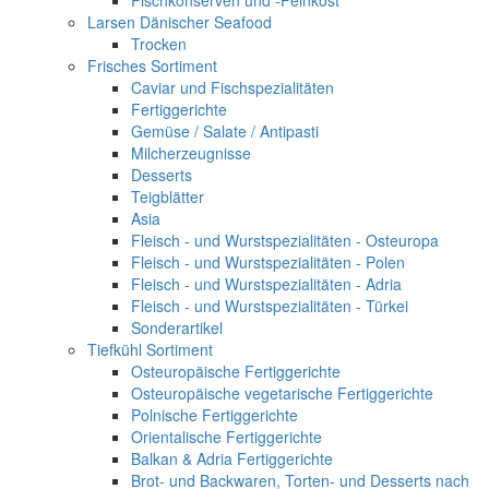
Fischkonserven und -Feinkost
Larsen Dänischer Seafood
Trocken
Frisches Sortiment
Caviar und Fischspezialitäten
Fertiggerichte
Gemüse / Salate / Antipasti
Milcherzeugnisse
Desserts
Teigblätter
Asia
Fleisch - und Wurstspezialitäten - Osteuropa
Fleisch - und Wurstspezialitäten - Polen
Fleisch - und Wurstspezialitäten - Adria
Fleisch - und Wurstspezialitäten - Türkei
Sonderartikel
Tiefkühl Sortiment
Osteuropäische Fertiggerichte
Osteuropäische vegetarische Fertiggerichte
Polnische Fertiggerichte
Orientalische Fertiggerichte
Balkan & Adria Fertiggerichte
Brot- und Backwaren, Torten- und Desserts nach