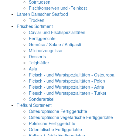
Spirituosen
Fischkonserven und -Feinkost
Larsen Dänischer Seafood
Trocken
Frisches Sortiment
Caviar und Fischspezialitäten
Fertiggerichte
Gemüse / Salate / Antipasti
Milcherzeugnisse
Desserts
Teigblätter
Asia
Fleisch - und Wurstspezialitäten - Osteuropa
Fleisch - und Wurstspezialitäten - Polen
Fleisch - und Wurstspezialitäten - Adria
Fleisch - und Wurstspezialitäten - Türkei
Sonderartikel
Tiefkühl Sortiment
Osteuropäische Fertiggerichte
Osteuropäische vegetarische Fertiggerichte
Polnische Fertiggerichte
Orientalische Fertiggerichte
Balkan & Adria Fertiggerichte