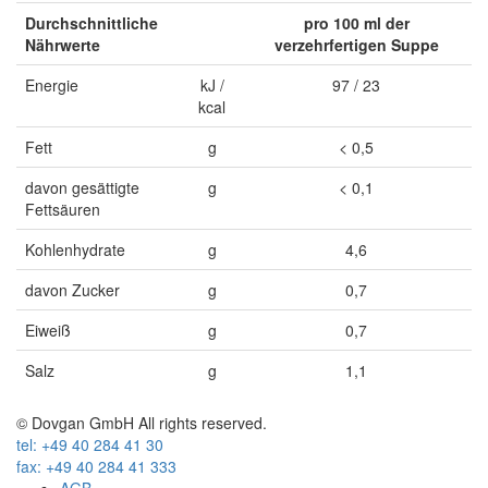
Durchschnittliche
pro 100 ml der
Nährwerte
verzehrfertigen Suppe
Energie
kJ /
97 / 23
kcal
Fett
g
< 0,5
davon gesättigte
g
< 0,1
Fettsäuren
Kohlenhydrate
g
4,6
davon Zucker
g
0,7
Eiweiß
g
0,7
Salz
g
1,1
© Dovgan GmbH All rights reserved.
tel: +49 40 284 41 30
fax: +49 40 284 41 333