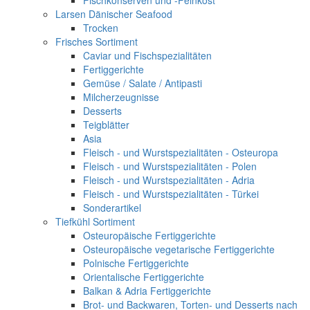
Fischkonserven und -Feinkost
Larsen Dänischer Seafood
Trocken
Frisches Sortiment
Caviar und Fischspezialitäten
Fertiggerichte
Gemüse / Salate / Antipasti
Milcherzeugnisse
Desserts
Teigblätter
Asia
Fleisch - und Wurstspezialitäten - Osteuropa
Fleisch - und Wurstspezialitäten - Polen
Fleisch - und Wurstspezialitäten - Adria
Fleisch - und Wurstspezialitäten - Türkei
Sonderartikel
Tiefkühl Sortiment
Osteuropäische Fertiggerichte
Osteuropäische vegetarische Fertiggerichte
Polnische Fertiggerichte
Orientalische Fertiggerichte
Balkan & Adria Fertiggerichte
Brot- und Backwaren, Torten- und Desserts nach