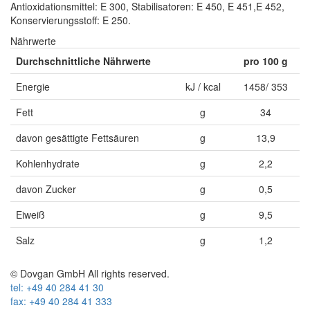
Antioxidationsmittel: E 300, Stabilisatoren: E 450, E 451,E 452,
Konservierungsstoff: E 250.
Nährwerte
Durchschnittliche Nährwerte
pro 100 g
Energie
kJ / kcal
1458/ 353
Fett
g
34
davon gesättigte Fettsäuren
g
13,9
Kohlenhydrate
g
2,2
davon Zucker
g
0,5
Eiweiß
g
9,5
Salz
g
1,2
© Dovgan GmbH All rights reserved.
tel: +49 40 284 41 30
fax: +49 40 284 41 333