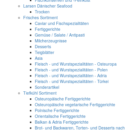
Fischkonserven und -Feinkost
Larsen Dänischer Seafood
Trocken
Frisches Sortiment
Caviar und Fischspezialitäten
Fertiggerichte
Gemüse / Salate / Antipasti
Milcherzeugnisse
Desserts
Teigblätter
Asia
Fleisch - und Wurstspezialitäten - Osteuropa
Fleisch - und Wurstspezialitäten - Polen
Fleisch - und Wurstspezialitäten - Adria
Fleisch - und Wurstspezialitäten - Türkei
Sonderartikel
Tiefkühl Sortiment
Osteuropäische Fertiggerichte
Osteuropäische vegetarische Fertiggerichte
Polnische Fertiggerichte
Orientalische Fertiggerichte
Balkan & Adria Fertiggerichte
Brot- und Backwaren, Torten- und Desserts nach