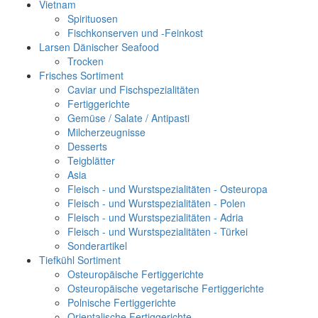
Vietnam
Spirituosen
Fischkonserven und -Feinkost
Larsen Dänischer Seafood
Trocken
Frisches Sortiment
Caviar und Fischspezialitäten
Fertiggerichte
Gemüse / Salate / Antipasti
Milcherzeugnisse
Desserts
Teigblätter
Asia
Fleisch - und Wurstspezialitäten - Osteuropa
Fleisch - und Wurstspezialitäten - Polen
Fleisch - und Wurstspezialitäten - Adria
Fleisch - und Wurstspezialitäten - Türkei
Sonderartikel
Tiefkühl Sortiment
Osteuropäische Fertiggerichte
Osteuropäische vegetarische Fertiggerichte
Polnische Fertiggerichte
Orientalische Fertiggerichte