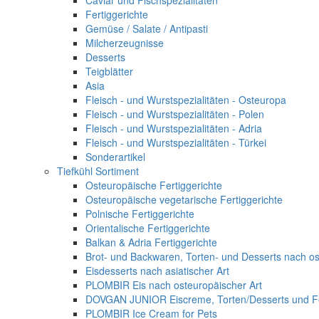
Caviar und Fischspezialitäten
Fertiggerichte
Gemüse / Salate / Antipasti
Milcherzeugnisse
Desserts
Teigblätter
Asia
Fleisch - und Wurstspezialitäten - Osteuropa
Fleisch - und Wurstspezialitäten - Polen
Fleisch - und Wurstspezialitäten - Adria
Fleisch - und Wurstspezialitäten - Türkei
Sonderartikel
Tiefkühl Sortiment
Osteuropäische Fertiggerichte
Osteuropäische vegetarische Fertiggerichte
Polnische Fertiggerichte
Orientalische Fertiggerichte
Balkan & Adria Fertiggerichte
Brot- und Backwaren, Torten- und Desserts nach os
Eisdesserts nach asiatischer Art
PLOMBIR Eis nach osteuropäischer Art
DOVGAN JUNIOR Eiscreme, Torten/Desserts und Fe
PLOMBIR Ice Cream for Pets