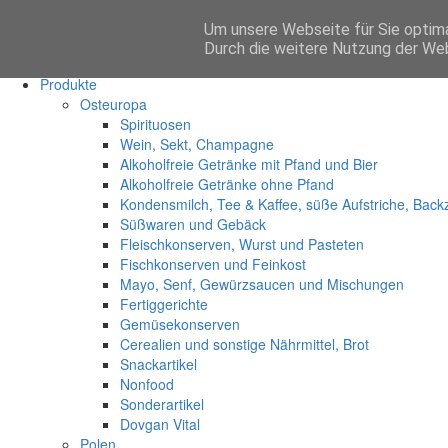
Um unsere Webseite für Sie optima
Anmelden
Durch die weitere Nutzung der We
Start
Produkte
Osteuropa
Spirituosen
Wein, Sekt, Champagne
Alkoholfreie Getränke mit Pfand und Bier
Alkoholfreie Getränke ohne Pfand
Kondensmilch, Tee & Kaffee, süße Aufstriche, Back
Süßwaren und Gebäck
Fleischkonserven, Wurst und Pasteten
Fischkonserven und Feinkost
Mayo, Senf, Gewürzsaucen und Mischungen
Fertiggerichte
Gemüsekonserven
Cerealien und sonstige Nährmittel, Brot
Snackartikel
Nonfood
Sonderartikel
Dovgan Vital
Polen