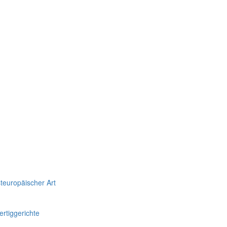
teuropäischer Art
rtiggerichte