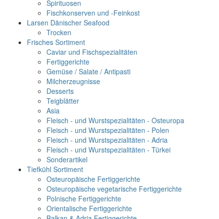
Spirituosen
Fischkonserven und -Feinkost
Larsen Dänischer Seafood
Trocken
Frisches Sortiment
Caviar und Fischspezialitäten
Fertiggerichte
Gemüse / Salate / Antipasti
Milcherzeugnisse
Desserts
Teigblätter
Asia
Fleisch - und Wurstspezialitäten - Osteuropa
Fleisch - und Wurstspezialitäten - Polen
Fleisch - und Wurstspezialitäten - Adria
Fleisch - und Wurstspezialitäten - Türkei
Sonderartikel
Tiefkühl Sortiment
Osteuropäische Fertiggerichte
Osteuropäische vegetarische Fertiggerichte
Polnische Fertiggerichte
Orientalische Fertiggerichte
Balkan & Adria Fertiggerichte