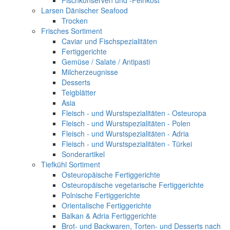
Fischkonserven und -Feinkost
Larsen Dänischer Seafood
Trocken
Frisches Sortiment
Caviar und Fischspezialitäten
Fertiggerichte
Gemüse / Salate / Antipasti
Milcherzeugnisse
Desserts
Teigblätter
Asia
Fleisch - und Wurstspezialitäten - Osteuropa
Fleisch - und Wurstspezialitäten - Polen
Fleisch - und Wurstspezialitäten - Adria
Fleisch - und Wurstspezialitäten - Türkei
Sonderartikel
Tiefkühl Sortiment
Osteuropäische Fertiggerichte
Osteuropäische vegetarische Fertiggerichte
Polnische Fertiggerichte
Orientalische Fertiggerichte
Balkan & Adria Fertiggerichte
Brot- und Backwaren, Torten- und Desserts nach