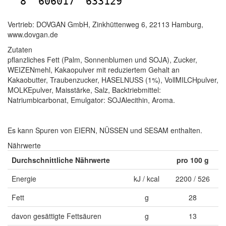
8
606017
633129
Vertrieb: DOVGAN GmbH, Zinkhüttenweg 6, 22113 Hamburg,
www.dovgan.de
Zutaten
pflanzliches Fett (Palm, Sonnenblumen und SOJA), Zucker,
WEIZENmehl, Kakaopulver mit reduziertem Gehalt an
Kakaobutter, Traubenzucker, HASELNUSS (1%), VollMILCHpulver,
MOLKEpulver, Maisstärke, Salz, Backtriebmittel:
Natriumbicarbonat, Emulgator: SOJAlecithin, Aroma.
Es kann Spuren von EIERN, NÜSSEN und SESAM enthalten.
Nährwerte
Durchschnittliche Nährwerte
pro 100 g
Energie
kJ / kcal
2200 / 526
Fett
g
28
davon gesättigte Fettsäuren
g
13