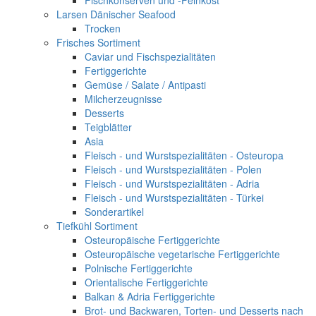
Fischkonserven und -Feinkost
Larsen Dänischer Seafood
Trocken
Frisches Sortiment
Caviar und Fischspezialitäten
Fertiggerichte
Gemüse / Salate / Antipasti
Milcherzeugnisse
Desserts
Teigblätter
Asia
Fleisch - und Wurstspezialitäten - Osteuropa
Fleisch - und Wurstspezialitäten - Polen
Fleisch - und Wurstspezialitäten - Adria
Fleisch - und Wurstspezialitäten - Türkei
Sonderartikel
Tiefkühl Sortiment
Osteuropäische Fertiggerichte
Osteuropäische vegetarische Fertiggerichte
Polnische Fertiggerichte
Orientalische Fertiggerichte
Balkan & Adria Fertiggerichte
Brot- und Backwaren, Torten- und Desserts nach