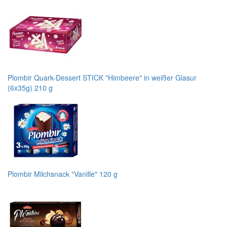
Plombir Quark-Dessert STICK "Himbeere" in weißer Glasur
(6x35g) 210 g
Plombir Milchsnack "Vanille" 120 g