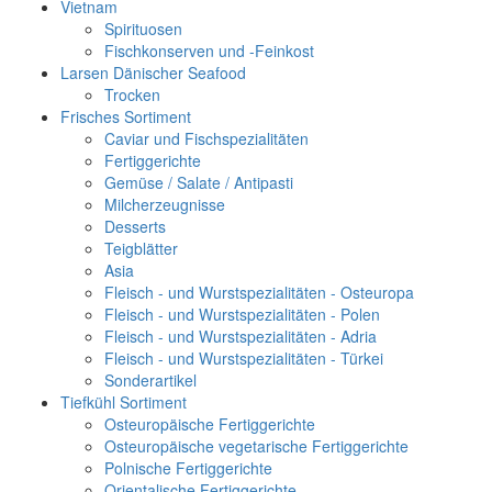
Vietnam
Spirituosen
Fischkonserven und -Feinkost
Larsen Dänischer Seafood
Trocken
Frisches Sortiment
Caviar und Fischspezialitäten
Fertiggerichte
Gemüse / Salate / Antipasti
Milcherzeugnisse
Desserts
Teigblätter
Asia
Fleisch - und Wurstspezialitäten - Osteuropa
Fleisch - und Wurstspezialitäten - Polen
Fleisch - und Wurstspezialitäten - Adria
Fleisch - und Wurstspezialitäten - Türkei
Sonderartikel
Tiefkühl Sortiment
Osteuropäische Fertiggerichte
Osteuropäische vegetarische Fertiggerichte
Polnische Fertiggerichte
Orientalische Fertiggerichte