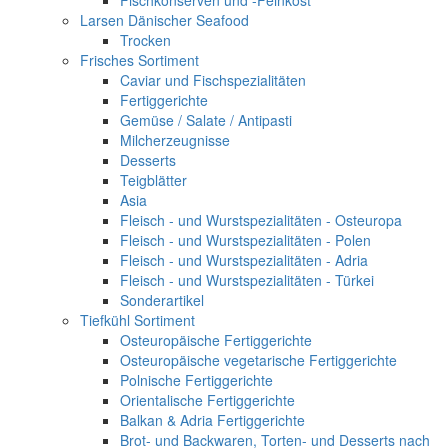
Fischkonserven und -Feinkost
Larsen Dänischer Seafood
Trocken
Frisches Sortiment
Caviar und Fischspezialitäten
Fertiggerichte
Gemüse / Salate / Antipasti
Milcherzeugnisse
Desserts
Teigblätter
Asia
Fleisch - und Wurstspezialitäten - Osteuropa
Fleisch - und Wurstspezialitäten - Polen
Fleisch - und Wurstspezialitäten - Adria
Fleisch - und Wurstspezialitäten - Türkei
Sonderartikel
Tiefkühl Sortiment
Osteuropäische Fertiggerichte
Osteuropäische vegetarische Fertiggerichte
Polnische Fertiggerichte
Orientalische Fertiggerichte
Balkan & Adria Fertiggerichte
Brot- und Backwaren, Torten- und Desserts nach