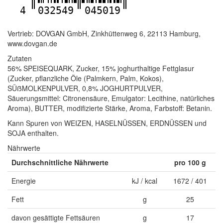
4
032549
045019
Vertrieb: DOVGAN GmbH, Zinkhüttenweg 6, 22113 Hamburg,
www.dovgan.de
Zutaten
56% SPEISEQUARK, Zucker, 15% joghurthaltige Fettglasur
(Zucker, pflanzliche Öle (Palmkern, Palm, Kokos),
SÜẞMOLKENPULVER, 0,8% JOGHURTPULVER,
Säuerungsmittel: Citronensäure, Emulgator: Lecithine, natürliches
Aroma), BUTTER, modifizierte Stärke, Aroma, Farbstoff: Betanin.
Kann Spuren von WEIZEN, HASELNÜSSEN, ERDNÜSSEN und
SOJA enthalten.
Nährwerte
Durchschnittliche Nährwerte
pro 100 g
Energie
kJ / kcal
1672 / 401
Fett
g
25
davon gesättigte Fettsäuren
g
17