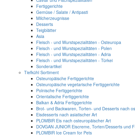
Caviar und Fischspezialitäten
Fertiggerichte
Gemüse / Salate / Antipasti
Milcherzeugnisse
Desserts
Teigblätter
Asia
Fleisch - und Wurstspezialitäten - Osteuropa
Fleisch - und Wurstspezialitäten - Polen
Fleisch - und Wurstspezialitäten - Adria
Fleisch - und Wurstspezialitäten - Türkei
Sonderartikel
Tiefkühl Sortiment
Osteuropäische Fertiggerichte
Osteuropäische vegetarische Fertiggerichte
Polnische Fertiggerichte
Orientalische Fertiggerichte
Balkan & Adria Fertiggerichte
Brot- und Backwaren, Torten- und Desserts nach os
Eisdesserts nach asiatischer Art
PLOMBIR Eis nach osteuropäischer Art
DOVGAN JUNIOR Eiscreme, Torten/Desserts und Fe
PLOMBIR Ice Cream for Pets