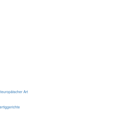
teuropäischer Art
rtiggerichte