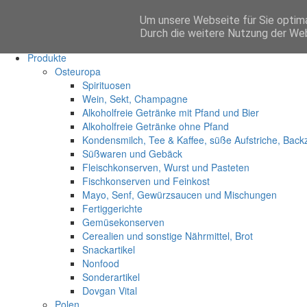
Um unsere Webseite für Sie optima
Anmelden
Durch die weitere Nutzung der We
Start
Produkte
Osteuropa
Spirituosen
Wein, Sekt, Champagne
Alkoholfreie Getränke mit Pfand und Bier
Alkoholfreie Getränke ohne Pfand
Kondensmilch, Tee & Kaffee, süße Aufstriche, Back
Süßwaren und Gebäck
Fleischkonserven, Wurst und Pasteten
Fischkonserven und Feinkost
Mayo, Senf, Gewürzsaucen und Mischungen
Fertiggerichte
Gemüsekonserven
Cerealien und sonstige Nährmittel, Brot
Snackartikel
Nonfood
Sonderartikel
Dovgan Vital
Polen