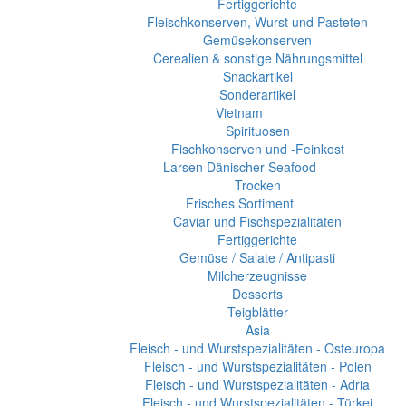
Fertiggerichte
Fleischkonserven, Wurst und Pasteten
Gemüsekonserven
Cerealien & sonstige Nährungsmittel
Snackartikel
Sonderartikel
Vietnam
Spirituosen
Fischkonserven und -Feinkost
Larsen Dänischer Seafood
Trocken
Frisches Sortiment
Caviar und Fischspezialitäten
Fertiggerichte
Gemüse / Salate / Antipasti
Milcherzeugnisse
Desserts
Teigblätter
Asia
Fleisch - und Wurstspezialitäten - Osteuropa
Fleisch - und Wurstspezialitäten - Polen
Fleisch - und Wurstspezialitäten - Adria
Fleisch - und Wurstspezialitäten - Türkei