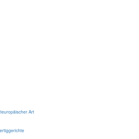
teuropäischer Art
rtiggerichte