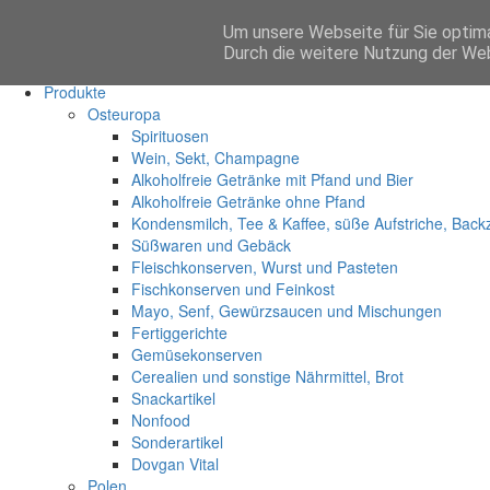
Um unsere Webseite für Sie optima
Anmelden
Durch die weitere Nutzung der We
Start
Produkte
Osteuropa
Spirituosen
Wein, Sekt, Champagne
Alkoholfreie Getränke mit Pfand und Bier
Alkoholfreie Getränke ohne Pfand
Kondensmilch, Tee & Kaffee, süße Aufstriche, Back
Süßwaren und Gebäck
Fleischkonserven, Wurst und Pasteten
Fischkonserven und Feinkost
Mayo, Senf, Gewürzsaucen und Mischungen
Fertiggerichte
Gemüsekonserven
Cerealien und sonstige Nährmittel, Brot
Snackartikel
Nonfood
Sonderartikel
Dovgan Vital
Polen