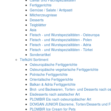
Caviar und Fischspezialitäten
Fertiggerichte
Gemüse / Salate / Antipasti
Milcherzeugnisse
Desserts
Teigblätter
Asia
Fleisch - und Wurstspezialitäten - Osteuropa
Fleisch - und Wurstspezialitäten - Polen
Fleisch - und Wurstspezialitäten - Adria
Fleisch - und Wurstspezialitäten - Türkei
Sonderartikel
Tiefkühl Sortiment
Osteuropäische Fertiggerichte
Osteuropäische vegetarische Fertiggerichte
Polnische Fertiggerichte
Orientalische Fertiggerichte
Balkan & Adria Fertiggerichte
Brot- und Backwaren, Torten- und Desserts nach os
Eisdesserts nach asiatischer Art
PLOMBIR Eis nach osteuropäischer Art
DOVGAN JUNIOR Eiscreme, Torten/Desserts und Fe
PLOMBIR Ice Cream for Pets