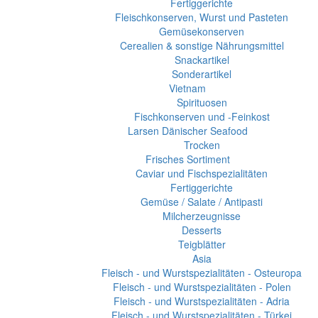
Fertiggerichte
Fleischkonserven, Wurst und Pasteten
Gemüsekonserven
Cerealien & sonstige Nährungsmittel
Snackartikel
Sonderartikel
Vietnam
Spirituosen
Fischkonserven und -Feinkost
Larsen Dänischer Seafood
Trocken
Frisches Sortiment
Caviar und Fischspezialitäten
Fertiggerichte
Gemüse / Salate / Antipasti
Milcherzeugnisse
Desserts
Teigblätter
Asia
Fleisch - und Wurstspezialitäten - Osteuropa
Fleisch - und Wurstspezialitäten - Polen
Fleisch - und Wurstspezialitäten - Adria
Fleisch - und Wurstspezialitäten - Türkei