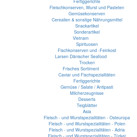
Fertiggerichte
Fleischkonserven, Wurst und Pasteten
Gemüsekonserven
Cerealien & sonstige Nährungsmittel
Snackartikel
Sonderartikel
Vietnam
Spirituosen
Fischkonserven und -Feinkost
Larsen Dänischer Seafood
Trocken
Frisches Sortiment
Caviar und Fischspezialitäten
Fertiggerichte
Gemüse / Salate / Antipasti
Milcherzeugnisse
Desserts
Teigblätter
Asia
Fleisch - und Wurstspezialitäten - Osteuropa
Fleisch - und Wurstspezialitäten - Polen
Fleisch - und Wurstspezialitäten - Adria
Fleisch - und Wurstspezialitäten - Türkei