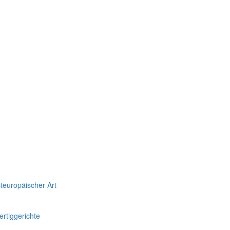
teuropäischer Art
rtiggerichte