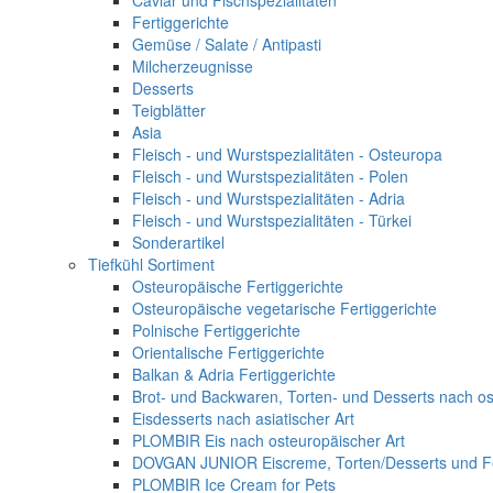
Caviar und Fischspezialitäten
Fertiggerichte
Gemüse / Salate / Antipasti
Milcherzeugnisse
Desserts
Teigblätter
Asia
Fleisch - und Wurstspezialitäten - Osteuropa
Fleisch - und Wurstspezialitäten - Polen
Fleisch - und Wurstspezialitäten - Adria
Fleisch - und Wurstspezialitäten - Türkei
Sonderartikel
Tiefkühl Sortiment
Osteuropäische Fertiggerichte
Osteuropäische vegetarische Fertiggerichte
Polnische Fertiggerichte
Orientalische Fertiggerichte
Balkan & Adria Fertiggerichte
Brot- und Backwaren, Torten- und Desserts nach os
Eisdesserts nach asiatischer Art
PLOMBIR Eis nach osteuropäischer Art
DOVGAN JUNIOR Eiscreme, Torten/Desserts und Fe
PLOMBIR Ice Cream for Pets