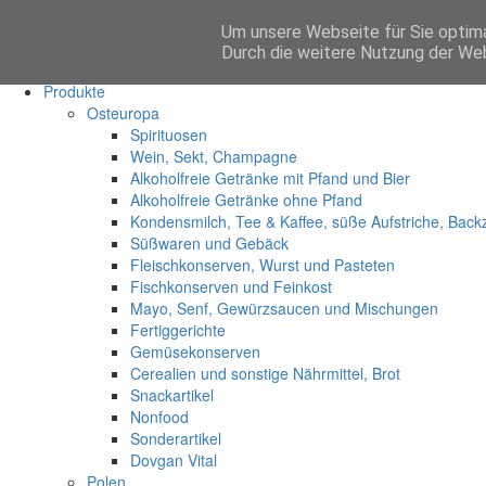
Um unsere Webseite für Sie optima
Anmelden
Durch die weitere Nutzung der We
Start
Produkte
Osteuropa
Spirituosen
Wein, Sekt, Champagne
Alkoholfreie Getränke mit Pfand und Bier
Alkoholfreie Getränke ohne Pfand
Kondensmilch, Tee & Kaffee, süße Aufstriche, Back
Süßwaren und Gebäck
Fleischkonserven, Wurst und Pasteten
Fischkonserven und Feinkost
Mayo, Senf, Gewürzsaucen und Mischungen
Fertiggerichte
Gemüsekonserven
Cerealien und sonstige Nährmittel, Brot
Snackartikel
Nonfood
Sonderartikel
Dovgan Vital
Polen