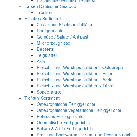
Fischkonserven und -Feinkost
Larsen Dänischer Seafood
Trocken
Frisches Sortiment
Caviar und Fischspezialitäten
Fertiggerichte
Gemüse / Salate / Antipasti
Milcherzeugnisse
Desserts
Teigblätter
Asia
Fleisch - und Wurstspezialitäten - Osteuropa
Fleisch - und Wurstspezialitäten - Polen
Fleisch - und Wurstspezialitäten - Adria
Fleisch - und Wurstspezialitäten - Türkei
Sonderartikel
Tiefkühl Sortiment
Osteuropäische Fertiggerichte
Osteuropäische vegetarische Fertiggerichte
Polnische Fertiggerichte
Orientalische Fertiggerichte
Balkan & Adria Fertiggerichte
Brot- und Backwaren, Torten- und Desserts nach