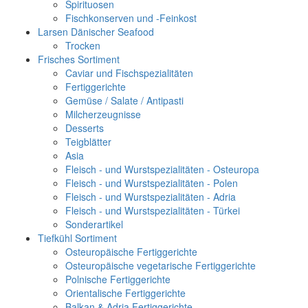
Spirituosen
Fischkonserven und -Feinkost
Larsen Dänischer Seafood
Trocken
Frisches Sortiment
Caviar und Fischspezialitäten
Fertiggerichte
Gemüse / Salate / Antipasti
Milcherzeugnisse
Desserts
Teigblätter
Asia
Fleisch - und Wurstspezialitäten - Osteuropa
Fleisch - und Wurstspezialitäten - Polen
Fleisch - und Wurstspezialitäten - Adria
Fleisch - und Wurstspezialitäten - Türkei
Sonderartikel
Tiefkühl Sortiment
Osteuropäische Fertiggerichte
Osteuropäische vegetarische Fertiggerichte
Polnische Fertiggerichte
Orientalische Fertiggerichte
Balkan & Adria Fertiggerichte