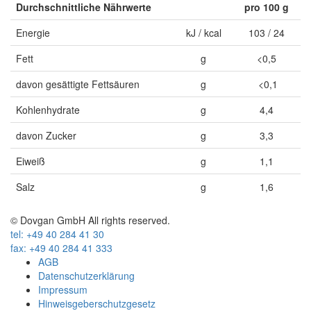
Durchschnittliche Nährwerte
pro 100 g
Energie
kJ / kcal
103 / 24
Fett
g
<0,5
davon gesättigte Fettsäuren
g
<0,1
Kohlenhydrate
g
4,4
davon Zucker
g
3,3
Eiweiß
g
1,1
Salz
g
1,6
© Dovgan GmbH All rights reserved.
tel: +49 40 284 41 30
fax: +49 40 284 41 333
AGB
Datenschutzerklärung
Impressum
Hinweisgeberschutzgesetz