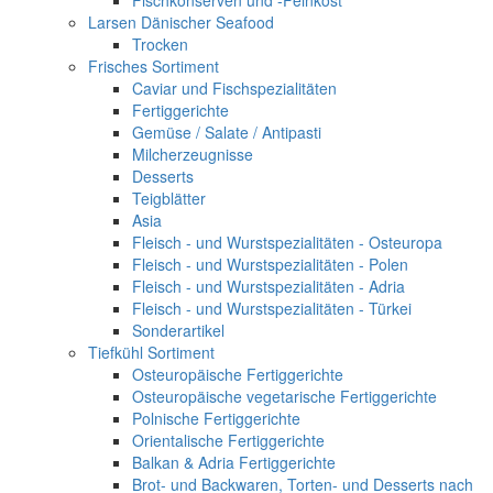
Fischkonserven und -Feinkost
Larsen Dänischer Seafood
Trocken
Frisches Sortiment
Caviar und Fischspezialitäten
Fertiggerichte
Gemüse / Salate / Antipasti
Milcherzeugnisse
Desserts
Teigblätter
Asia
Fleisch - und Wurstspezialitäten - Osteuropa
Fleisch - und Wurstspezialitäten - Polen
Fleisch - und Wurstspezialitäten - Adria
Fleisch - und Wurstspezialitäten - Türkei
Sonderartikel
Tiefkühl Sortiment
Osteuropäische Fertiggerichte
Osteuropäische vegetarische Fertiggerichte
Polnische Fertiggerichte
Orientalische Fertiggerichte
Balkan & Adria Fertiggerichte
Brot- und Backwaren, Torten- und Desserts nach