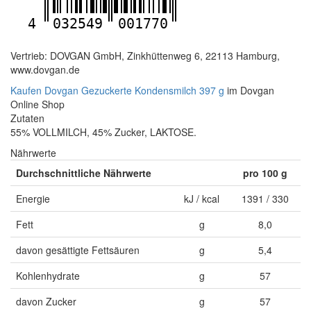
4
032549
001770
Vertrieb: DOVGAN GmbH, Zinkhüttenweg 6, 22113 Hamburg,
www.dovgan.de
Kaufen Dovgan Gezuckerte Kondensmilch 397 g
im Dovgan
Online Shop
Zutaten
55% VOLLMILCH, 45% Zucker, LAKTOSE.
Nährwerte
Durchschnittliche Nährwerte
pro 100 g
Energie
kJ / kcal
1391 / 330
Fett
g
8,0
davon gesättigte Fettsäuren
g
5,4
Kohlenhydrate
g
57
davon Zucker
g
57