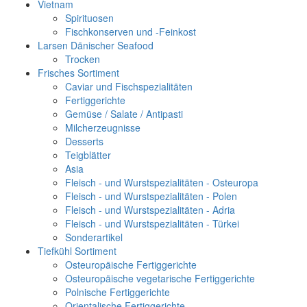
Vietnam
Spirituosen
Fischkonserven und -Feinkost
Larsen Dänischer Seafood
Trocken
Frisches Sortiment
Caviar und Fischspezialitäten
Fertiggerichte
Gemüse / Salate / Antipasti
Milcherzeugnisse
Desserts
Teigblätter
Asia
Fleisch - und Wurstspezialitäten - Osteuropa
Fleisch - und Wurstspezialitäten - Polen
Fleisch - und Wurstspezialitäten - Adria
Fleisch - und Wurstspezialitäten - Türkei
Sonderartikel
Tiefkühl Sortiment
Osteuropäische Fertiggerichte
Osteuropäische vegetarische Fertiggerichte
Polnische Fertiggerichte
Orientalische Fertiggerichte