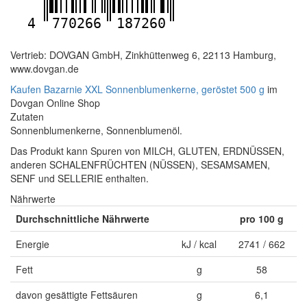
4
770266
187260
Vertrieb: DOVGAN GmbH, Zinkhüttenweg 6, 22113 Hamburg,
www.dovgan.de
Kaufen Bazarnie XXL Sonnenblumenkerne, geröstet 500 g
im
Dovgan Online Shop
Zutaten
Sonnenblumenkerne, Sonnenblumenöl.
Das Produkt kann Spuren von MILCH, GLUTEN, ERDNÜSSEN,
anderen SCHALENFRÜCHTEN (NÜSSEN), SESAMSAMEN,
SENF und SELLERIE enthalten.
Nährwerte
Durchschnittliche Nährwerte
pro 100 g
Energie
kJ / kcal
2741 / 662
Fett
g
58
davon gesättigte Fettsäuren
g
6,1