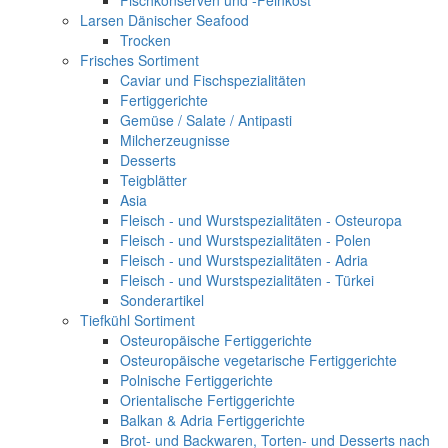
Fischkonserven und -Feinkost
Larsen Dänischer Seafood
Trocken
Frisches Sortiment
Caviar und Fischspezialitäten
Fertiggerichte
Gemüse / Salate / Antipasti
Milcherzeugnisse
Desserts
Teigblätter
Asia
Fleisch - und Wurstspezialitäten - Osteuropa
Fleisch - und Wurstspezialitäten - Polen
Fleisch - und Wurstspezialitäten - Adria
Fleisch - und Wurstspezialitäten - Türkei
Sonderartikel
Tiefkühl Sortiment
Osteuropäische Fertiggerichte
Osteuropäische vegetarische Fertiggerichte
Polnische Fertiggerichte
Orientalische Fertiggerichte
Balkan & Adria Fertiggerichte
Brot- und Backwaren, Torten- und Desserts nach