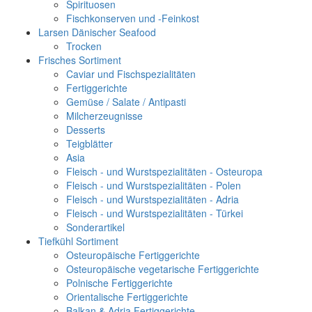
Spirituosen
Fischkonserven und -Feinkost
Larsen Dänischer Seafood
Trocken
Frisches Sortiment
Caviar und Fischspezialitäten
Fertiggerichte
Gemüse / Salate / Antipasti
Milcherzeugnisse
Desserts
Teigblätter
Asia
Fleisch - und Wurstspezialitäten - Osteuropa
Fleisch - und Wurstspezialitäten - Polen
Fleisch - und Wurstspezialitäten - Adria
Fleisch - und Wurstspezialitäten - Türkei
Sonderartikel
Tiefkühl Sortiment
Osteuropäische Fertiggerichte
Osteuropäische vegetarische Fertiggerichte
Polnische Fertiggerichte
Orientalische Fertiggerichte
Balkan & Adria Fertiggerichte