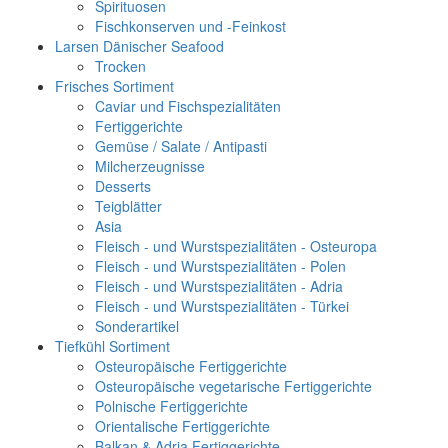
Spirituosen
Fischkonserven und -Feinkost
Larsen Dänischer Seafood
Trocken
Frisches Sortiment
Caviar und Fischspezialitäten
Fertiggerichte
Gemüse / Salate / Antipasti
Milcherzeugnisse
Desserts
Teigblätter
Asia
Fleisch - und Wurstspezialitäten - Osteuropa
Fleisch - und Wurstspezialitäten - Polen
Fleisch - und Wurstspezialitäten - Adria
Fleisch - und Wurstspezialitäten - Türkei
Sonderartikel
Tiefkühl Sortiment
Osteuropäische Fertiggerichte
Osteuropäische vegetarische Fertiggerichte
Polnische Fertiggerichte
Orientalische Fertiggerichte
Balkan & Adria Fertiggerichte