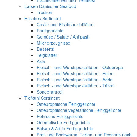
Fischkonserven und -Feinkost
Larsen Dänischer Seafood
Trocken
Frisches Sortiment
Caviar und Fischspezialitäten
Fertiggerichte
Gemüse / Salate / Antipasti
Milcherzeugnisse
Desserts
Teigblätter
Asia
Fleisch - und Wurstspezialitäten - Osteuropa
Fleisch - und Wurstspezialitäten - Polen
Fleisch - und Wurstspezialitäten - Adria
Fleisch - und Wurstspezialitäten - Türkei
Sonderartikel
Tiefkühl Sortiment
Osteuropäische Fertiggerichte
Osteuropäische vegetarische Fertiggerichte
Polnische Fertiggerichte
Orientalische Fertiggerichte
Balkan & Adria Fertiggerichte
Brot- und Backwaren, Torten- und Desserts nach