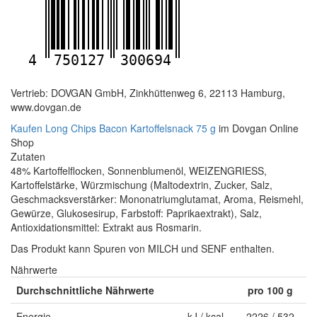
4
750127
300694
Vertrieb: DOVGAN GmbH, Zinkhüttenweg 6, 22113 Hamburg,
www.dovgan.de
Kaufen Long Chips Bacon Kartoffelsnack 75 g
im Dovgan Online
Shop
Zutaten
48% Kartoffelflocken, Sonnenblumenöl, WEIZENGRIESS,
Kartoffelstärke, Würzmischung (Maltodextrin, Zucker, Salz,
Geschmacksverstärker: Mononatriumglutamat, Aroma, Reismehl,
Gewürze, Glukosesirup, Farbstoff: Paprikaextrakt), Salz,
Antioxidationsmittel: Extrakt aus Rosmarin.
Das Produkt kann Spuren von MILCH und SENF enthalten.
Nährwerte
Durchschnittliche Nährwerte
pro 100 g
Energie
kJ / kcal
2226 / 532