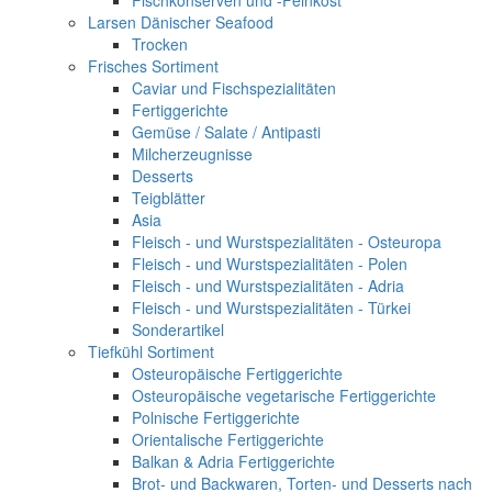
Fischkonserven und -Feinkost
Larsen Dänischer Seafood
Trocken
Frisches Sortiment
Caviar und Fischspezialitäten
Fertiggerichte
Gemüse / Salate / Antipasti
Milcherzeugnisse
Desserts
Teigblätter
Asia
Fleisch - und Wurstspezialitäten - Osteuropa
Fleisch - und Wurstspezialitäten - Polen
Fleisch - und Wurstspezialitäten - Adria
Fleisch - und Wurstspezialitäten - Türkei
Sonderartikel
Tiefkühl Sortiment
Osteuropäische Fertiggerichte
Osteuropäische vegetarische Fertiggerichte
Polnische Fertiggerichte
Orientalische Fertiggerichte
Balkan & Adria Fertiggerichte
Brot- und Backwaren, Torten- und Desserts nach