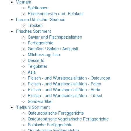
Vietnam
Spirituosen
Fischkonserven und -Feinkost
Larsen Dänischer Seafood
Trocken
Frisches Sortiment
Caviar und Fischspezialitäten
Fertiggerichte
Gemüse / Salate / Antipasti
Milcherzeugnisse
Desserts
Teigblätter
Asia
Fleisch - und Wurstspezialitäten - Osteuropa
Fleisch - und Wurstspezialitäten - Polen
Fleisch - und Wurstspezialitäten - Adria
Fleisch - und Wurstspezialitäten - Türkei
Sonderartikel
Tiefkühl Sortiment
Osteuropäische Fertiggerichte
Osteuropäische vegetarische Fertiggerichte
Polnische Fertiggerichte
Orientalische Fertiggerichte