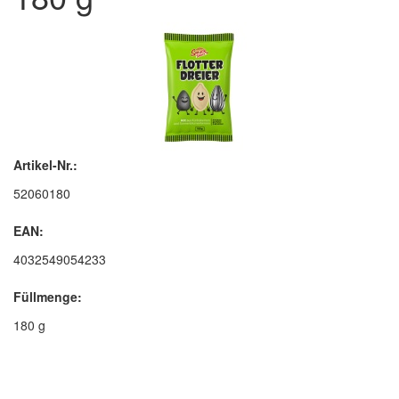
Artikel-Nr.:
52060180
EAN:
4032549054233
Füllmenge:
180 g