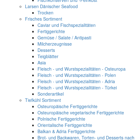
Fischkonserven und -Feinkost
Larsen Dänischer Seafood
Trocken
Frisches Sortiment
Caviar und Fischspezialitäten
Fertiggerichte
Gemüse / Salate / Antipasti
Milcherzeugnisse
Desserts
Teigblätter
Asia
Fleisch - und Wurstspezialitäten - Osteuropa
Fleisch - und Wurstspezialitäten - Polen
Fleisch - und Wurstspezialitäten - Adria
Fleisch - und Wurstspezialitäten - Türkei
Sonderartikel
Tiefkühl Sortiment
Osteuropäische Fertiggerichte
Osteuropäische vegetarische Fertiggerichte
Polnische Fertiggerichte
Orientalische Fertiggerichte
Balkan & Adria Fertiggerichte
Brot- und Backwaren, Torten- und Desserts nach