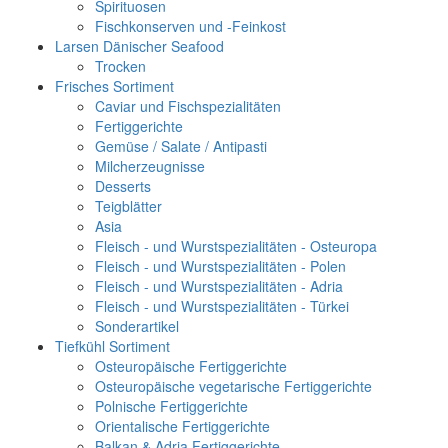
Spirituosen
Fischkonserven und -Feinkost
Larsen Dänischer Seafood
Trocken
Frisches Sortiment
Caviar und Fischspezialitäten
Fertiggerichte
Gemüse / Salate / Antipasti
Milcherzeugnisse
Desserts
Teigblätter
Asia
Fleisch - und Wurstspezialitäten - Osteuropa
Fleisch - und Wurstspezialitäten - Polen
Fleisch - und Wurstspezialitäten - Adria
Fleisch - und Wurstspezialitäten - Türkei
Sonderartikel
Tiefkühl Sortiment
Osteuropäische Fertiggerichte
Osteuropäische vegetarische Fertiggerichte
Polnische Fertiggerichte
Orientalische Fertiggerichte
Balkan & Adria Fertiggerichte