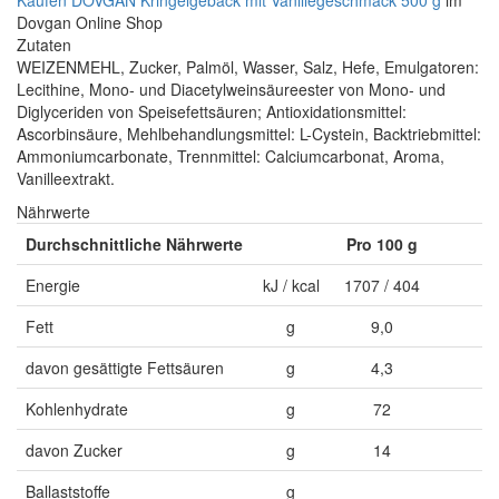
Kaufen DOVGAN Kringelgebäck mit Vanillegeschmack 500 g
im
Dovgan Online Shop
Zutaten
WEIZENMEHL, Zucker, Palmöl, Wasser, Salz, Hefe, Emulgatoren:
Lecithine, Mono- und Diacetylweinsäureester von Mono- und
Diglyceriden von Speisefettsäuren; Antioxidationsmittel:
Ascorbinsäure, Mehlbehandlungsmittel: L-Cystein, Backtriebmittel:
Ammoniumcarbonate, Trennmittel: Calciumcarbonat, Aroma,
Vanilleextrakt.
Nährwerte
Durchschnittliche Nährwerte
Pro 100 g
Energie
kJ / kcal
1707 / 404
Fett
g
9,0
davon gesättigte Fettsäuren
g
4,3
Kohlenhydrate
g
72
davon Zucker
g
14
Ballaststoffe
g