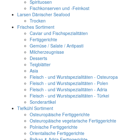
Spirituosen
Fischkonserven und -Feinkost
Larsen Dänischer Seafood
Trocken
Frisches Sortiment
Caviar und Fischspezialitäten
Fertiggerichte
Gemüse / Salate / Antipasti
Milcherzeugnisse
Desserts
Teigblätter
Asia
Fleisch - und Wurstspezialitäten - Osteuropa
Fleisch - und Wurstspezialitäten - Polen
Fleisch - und Wurstspezialitäten - Adria
Fleisch - und Wurstspezialitäten - Türkei
Sonderartikel
Tiefkühl Sortiment
Osteuropäische Fertiggerichte
Osteuropäische vegetarische Fertiggerichte
Polnische Fertiggerichte
Orientalische Fertiggerichte
Balkan & Adria Fertiggerichte