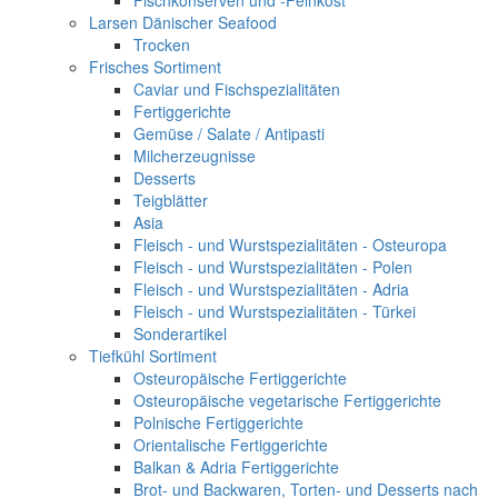
Fischkonserven und -Feinkost
Larsen Dänischer Seafood
Trocken
Frisches Sortiment
Caviar und Fischspezialitäten
Fertiggerichte
Gemüse / Salate / Antipasti
Milcherzeugnisse
Desserts
Teigblätter
Asia
Fleisch - und Wurstspezialitäten - Osteuropa
Fleisch - und Wurstspezialitäten - Polen
Fleisch - und Wurstspezialitäten - Adria
Fleisch - und Wurstspezialitäten - Türkei
Sonderartikel
Tiefkühl Sortiment
Osteuropäische Fertiggerichte
Osteuropäische vegetarische Fertiggerichte
Polnische Fertiggerichte
Orientalische Fertiggerichte
Balkan & Adria Fertiggerichte
Brot- und Backwaren, Torten- und Desserts nach