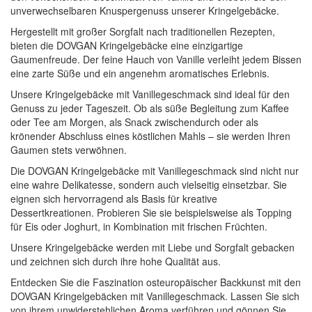
unverwechselbaren Knuspergenuss unserer Kringelgebäcke.
Hergestellt mit großer Sorgfalt nach traditionellen Rezepten,
bieten die DOVGAN Kringelgebäcke eine einzigartige
Gaumenfreude. Der feine Hauch von Vanille verleiht jedem Bissen
eine zarte Süße und ein angenehm aromatisches Erlebnis.
Unsere Kringelgebäcke mit Vanillegeschmack sind ideal für den
Genuss zu jeder Tageszeit. Ob als süße Begleitung zum Kaffee
oder Tee am Morgen, als Snack zwischendurch oder als
krönender Abschluss eines köstlichen Mahls – sie werden Ihren
Gaumen stets verwöhnen.
Die DOVGAN Kringelgebäcke mit Vanillegeschmack sind nicht nur
eine wahre Delikatesse, sondern auch vielseitig einsetzbar. Sie
eignen sich hervorragend als Basis für kreative
Dessertkreationen. Probieren Sie sie beispielsweise als Topping
für Eis oder Joghurt, in Kombination mit frischen Früchten.
Unsere Kringelgebäcke werden mit Liebe und Sorgfalt gebacken
und zeichnen sich durch ihre hohe Qualität aus.
Entdecken Sie die Faszination osteuropäischer Backkunst mit den
DOVGAN Kringelgebäcken mit Vanillegeschmack. Lassen Sie sich
von ihrem unwiderstehlichen Aroma verführen und gönnen Sie