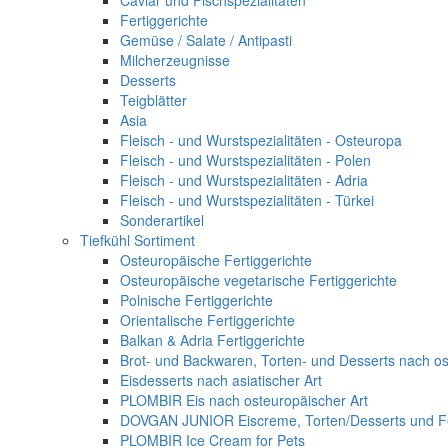
Caviar und Fischspezialitäten
Fertiggerichte
Gemüse / Salate / Antipasti
Milcherzeugnisse
Desserts
Teigblätter
Asia
Fleisch - und Wurstspezialitäten - Osteuropa
Fleisch - und Wurstspezialitäten - Polen
Fleisch - und Wurstspezialitäten - Adria
Fleisch - und Wurstspezialitäten - Türkei
Sonderartikel
Tiefkühl Sortiment
Osteuropäische Fertiggerichte
Osteuropäische vegetarische Fertiggerichte
Polnische Fertiggerichte
Orientalische Fertiggerichte
Balkan & Adria Fertiggerichte
Brot- und Backwaren, Torten- und Desserts nach os
Eisdesserts nach asiatischer Art
PLOMBIR Eis nach osteuropäischer Art
DOVGAN JUNIOR Eiscreme, Torten/Desserts und Fe
PLOMBIR Ice Cream for Pets