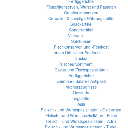
Fertiggerichte
Fleischkonserven, Wurst und Pasteten
Gemüsekonserven
Cerealien & sonstige Nährungsmittel
Snackartikel
Sonderartikel
Vietnam
Spirituosen
Fischkonserven und -Feinkost
Larsen Dänischer Seafood
Trocken
Frisches Sortiment
Caviar und Fischspezialitäten
Fertiggerichte
Gemüse / Salate / Antipasti
Milcherzeugnisse
Desserts
Teigblätter
Asia
Fleisch - und Wurstspezialitäten - Osteuropa
Fleisch - und Wurstspezialitäten - Polen
Fleisch - und Wurstspezialitäten - Adria
Fleisch - und Wurstspezialitäten - Türkei