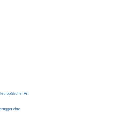
teuropäischer Art
rtiggerichte