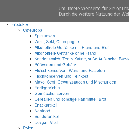
Um unsere Webseite für Sie optima
Anmelden
Durch die weitere Nutzung der We
Start
Produkte
Osteuropa
Spirituosen
Wein, Sekt, Champagne
Alkoholfreie Getränke mit Pfand und Bier
Alkoholfreie Getränke ohne Pfand
Kondensmilch, Tee & Kaffee, süße Aufstriche, Back
Süßwaren und Gebäck
Fleischkonserven, Wurst und Pasteten
Fischkonserven und Feinkost
Mayo, Senf, Gewürzsaucen und Mischungen
Fertiggerichte
Gemüsekonserven
Cerealien und sonstige Nährmittel, Brot
Snackartikel
Nonfood
Sonderartikel
Dovgan Vital
Polen