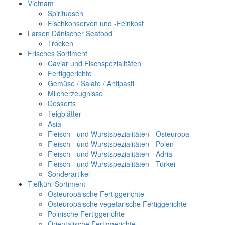
Vietnam
Spirituosen
Fischkonserven und -Feinkost
Larsen Dänischer Seafood
Trocken
Frisches Sortiment
Caviar und Fischspezialitäten
Fertiggerichte
Gemüse / Salate / Antipasti
Milcherzeugnisse
Desserts
Teigblätter
Asia
Fleisch - und Wurstspezialitäten - Osteuropa
Fleisch - und Wurstspezialitäten - Polen
Fleisch - und Wurstspezialitäten - Adria
Fleisch - und Wurstspezialitäten - Türkei
Sonderartikel
Tiefkühl Sortiment
Osteuropäische Fertiggerichte
Osteuropäische vegetarische Fertiggerichte
Polnische Fertiggerichte
Orientalische Fertiggerichte