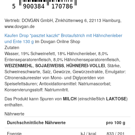
5
900384
170786
Vertrieb: DOVGAN GmbH, Zinkhüttenweg 6, 22113 Hamburg,
www.dovgan.de
Kaufen Drop "pasztet kaczki" Brotaufstrich mit Hähnchenleber
und Ente 130 g
im Dovgan Online Shop
Zutaten
Wasser, 19% Schweinefett, 18% Hähnchenleber, 8,0%
Entenseparatorenfleisch, 8,0% Hähnchenseparatorenfleisch,
WEIZENMEHL
,
SOJAEIWEISS
,
HÜHNEREI-VOLLEI
, Stärke,
Schweineschwarte, Salz, Gewürze, Gewürzextrakte, Emulgator:
Citronensäureester von Mono- und Diglyceriden von
Speisefettsäuren; Antioxidationsmittel: Natriumascorbat;
Konservierungsstoff: Natriumnitrit.
Das Produkt kann Spuren von
MILCH
(einschließlich
LAKTOSE
)
enthalten.
Nährwerte
Durchschnittliche Nährwerte
pro 100 g
Energie
kJ / kcal
833 / 201