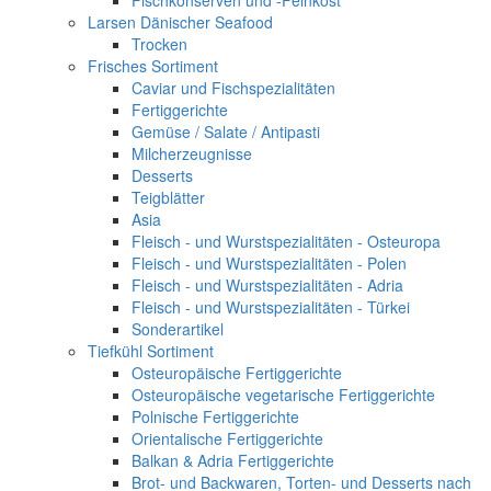
Fischkonserven und -Feinkost
Larsen Dänischer Seafood
Trocken
Frisches Sortiment
Caviar und Fischspezialitäten
Fertiggerichte
Gemüse / Salate / Antipasti
Milcherzeugnisse
Desserts
Teigblätter
Asia
Fleisch - und Wurstspezialitäten - Osteuropa
Fleisch - und Wurstspezialitäten - Polen
Fleisch - und Wurstspezialitäten - Adria
Fleisch - und Wurstspezialitäten - Türkei
Sonderartikel
Tiefkühl Sortiment
Osteuropäische Fertiggerichte
Osteuropäische vegetarische Fertiggerichte
Polnische Fertiggerichte
Orientalische Fertiggerichte
Balkan & Adria Fertiggerichte
Brot- und Backwaren, Torten- und Desserts nach