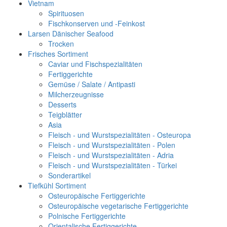
Vietnam
Spirituosen
Fischkonserven und -Feinkost
Larsen Dänischer Seafood
Trocken
Frisches Sortiment
Caviar und Fischspezialitäten
Fertiggerichte
Gemüse / Salate / Antipasti
Milcherzeugnisse
Desserts
Teigblätter
Asia
Fleisch - und Wurstspezialitäten - Osteuropa
Fleisch - und Wurstspezialitäten - Polen
Fleisch - und Wurstspezialitäten - Adria
Fleisch - und Wurstspezialitäten - Türkei
Sonderartikel
Tiefkühl Sortiment
Osteuropäische Fertiggerichte
Osteuropäische vegetarische Fertiggerichte
Polnische Fertiggerichte
Orientalische Fertiggerichte