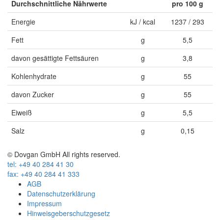
Durchschnittliche Nährwerte
pro 100 g
Energie
kJ / kcal
1237 / 293
Fett
g
5,5
davon gesättigte Fettsäuren
g
3,8
Kohlenhydrate
g
55
davon Zucker
g
55
Eiweiß
g
5,5
Salz
g
0,15
© Dovgan GmbH All rights reserved.
tel: +49 40 284 41 30
fax: +49 40 284 41 333
AGB
Datenschutzerklärung
Impressum
Hinweisgeberschutzgesetz