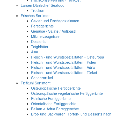
Fischkonserven und -Feinkost
Larsen Dänischer Seafood
Trocken
Frisches Sortiment
Caviar und Fischspezialitäten
Fertiggerichte
Gemüse / Salate / Antipasti
Milcherzeugnisse
Desserts
Teigblätter
Asia
Fleisch - und Wurstspezialitäten - Osteuropa
Fleisch - und Wurstspezialitäten - Polen
Fleisch - und Wurstspezialitäten - Adria
Fleisch - und Wurstspezialitäten - Türkei
Sonderartikel
Tiefkühl Sortiment
Osteuropäische Fertiggerichte
Osteuropäische vegetarische Fertiggerichte
Polnische Fertiggerichte
Orientalische Fertiggerichte
Balkan & Adria Fertiggerichte
Brot- und Backwaren, Torten- und Desserts nach