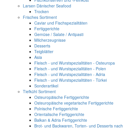
Fischkonserven und -Feinkost
Larsen Dänischer Seafood
Trocken
Frisches Sortiment
Caviar und Fischspezialitäten
Fertiggerichte
Gemüse / Salate / Antipasti
Milcherzeugnisse
Desserts
Teigblätter
Asia
Fleisch - und Wurstspezialitäten - Osteuropa
Fleisch - und Wurstspezialitäten - Polen
Fleisch - und Wurstspezialitäten - Adria
Fleisch - und Wurstspezialitäten - Türkei
Sonderartikel
Tiefkühl Sortiment
Osteuropäische Fertiggerichte
Osteuropäische vegetarische Fertiggerichte
Polnische Fertiggerichte
Orientalische Fertiggerichte
Balkan & Adria Fertiggerichte
Brot- und Backwaren, Torten- und Desserts nach