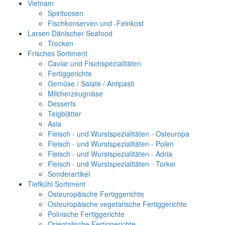
Vietnam
Spirituosen
Fischkonserven und -Feinkost
Larsen Dänischer Seafood
Trocken
Frisches Sortiment
Caviar und Fischspezialitäten
Fertiggerichte
Gemüse / Salate / Antipasti
Milcherzeugnisse
Desserts
Teigblätter
Asia
Fleisch - und Wurstspezialitäten - Osteuropa
Fleisch - und Wurstspezialitäten - Polen
Fleisch - und Wurstspezialitäten - Adria
Fleisch - und Wurstspezialitäten - Türkei
Sonderartikel
Tiefkühl Sortiment
Osteuropäische Fertiggerichte
Osteuropäische vegetarische Fertiggerichte
Polnische Fertiggerichte
Orientalische Fertiggerichte