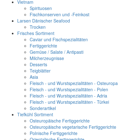
Vietnam
Spirituosen
Fischkonserven und -Feinkost
Larsen Dänischer Seafood
Trocken
Frisches Sortiment
Caviar und Fischspezialitäten
Fertiggerichte
Gemüse / Salate / Antipasti
Milcherzeugnisse
Desserts
Teigblätter
Asia
Fleisch - und Wurstspezialitäten - Osteuropa
Fleisch - und Wurstspezialitäten - Polen
Fleisch - und Wurstspezialitäten - Adria
Fleisch - und Wurstspezialitäten - Türkei
Sonderartikel
Tiefkühl Sortiment
Osteuropäische Fertiggerichte
Osteuropäische vegetarische Fertiggerichte
Polnische Fertiggerichte
Orientalische Fertiggerichte