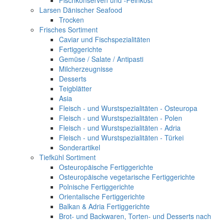
Fischkonserven und -Feinkost
Larsen Dänischer Seafood
Trocken
Frisches Sortiment
Caviar und Fischspezialitäten
Fertiggerichte
Gemüse / Salate / Antipasti
Milcherzeugnisse
Desserts
Teigblätter
Asia
Fleisch - und Wurstspezialitäten - Osteuropa
Fleisch - und Wurstspezialitäten - Polen
Fleisch - und Wurstspezialitäten - Adria
Fleisch - und Wurstspezialitäten - Türkei
Sonderartikel
Tiefkühl Sortiment
Osteuropäische Fertiggerichte
Osteuropäische vegetarische Fertiggerichte
Polnische Fertiggerichte
Orientalische Fertiggerichte
Balkan & Adria Fertiggerichte
Brot- und Backwaren, Torten- und Desserts nach