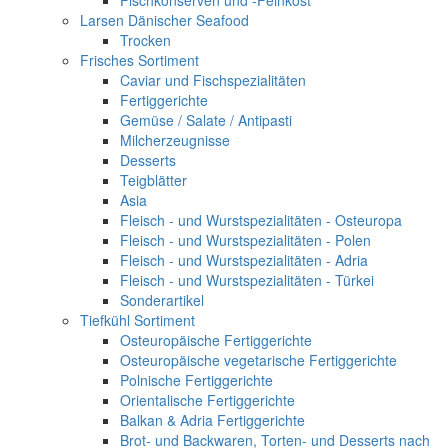
Fischkonserven und -Feinkost
Larsen Dänischer Seafood
Trocken
Frisches Sortiment
Caviar und Fischspezialitäten
Fertiggerichte
Gemüse / Salate / Antipasti
Milcherzeugnisse
Desserts
Teigblätter
Asia
Fleisch - und Wurstspezialitäten - Osteuropa
Fleisch - und Wurstspezialitäten - Polen
Fleisch - und Wurstspezialitäten - Adria
Fleisch - und Wurstspezialitäten - Türkei
Sonderartikel
Tiefkühl Sortiment
Osteuropäische Fertiggerichte
Osteuropäische vegetarische Fertiggerichte
Polnische Fertiggerichte
Orientalische Fertiggerichte
Balkan & Adria Fertiggerichte
Brot- und Backwaren, Torten- und Desserts nach