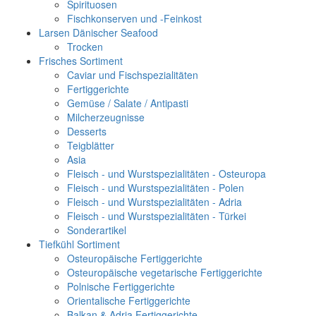
Spirituosen
Fischkonserven und -Feinkost
Larsen Dänischer Seafood
Trocken
Frisches Sortiment
Caviar und Fischspezialitäten
Fertiggerichte
Gemüse / Salate / Antipasti
Milcherzeugnisse
Desserts
Teigblätter
Asia
Fleisch - und Wurstspezialitäten - Osteuropa
Fleisch - und Wurstspezialitäten - Polen
Fleisch - und Wurstspezialitäten - Adria
Fleisch - und Wurstspezialitäten - Türkei
Sonderartikel
Tiefkühl Sortiment
Osteuropäische Fertiggerichte
Osteuropäische vegetarische Fertiggerichte
Polnische Fertiggerichte
Orientalische Fertiggerichte
Balkan & Adria Fertiggerichte