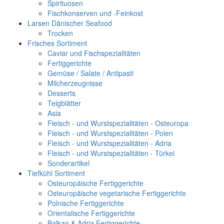
Spirituosen
Fischkonserven und -Feinkost
Larsen Dänischer Seafood
Trocken
Frisches Sortiment
Caviar und Fischspezialitäten
Fertiggerichte
Gemüse / Salate / Antipasti
Milcherzeugnisse
Desserts
Teigblätter
Asia
Fleisch - und Wurstspezialitäten - Osteuropa
Fleisch - und Wurstspezialitäten - Polen
Fleisch - und Wurstspezialitäten - Adria
Fleisch - und Wurstspezialitäten - Türkei
Sonderartikel
Tiefkühl Sortiment
Osteuropäische Fertiggerichte
Osteuropäische vegetarische Fertiggerichte
Polnische Fertiggerichte
Orientalische Fertiggerichte
Balkan & Adria Fertiggerichte