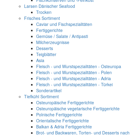
Fischkonserven und -Feinkost
Larsen Dänischer Seafood
Trocken
Frisches Sortiment
Caviar und Fischspezialitäten
Fertiggerichte
Gemüse / Salate / Antipasti
Milcherzeugnisse
Desserts
Teigblätter
Asia
Fleisch - und Wurstspezialitäten - Osteuropa
Fleisch - und Wurstspezialitäten - Polen
Fleisch - und Wurstspezialitäten - Adria
Fleisch - und Wurstspezialitäten - Türkei
Sonderartikel
Tiefkühl Sortiment
Osteuropäische Fertiggerichte
Osteuropäische vegetarische Fertiggerichte
Polnische Fertiggerichte
Orientalische Fertiggerichte
Balkan & Adria Fertiggerichte
Brot- und Backwaren, Torten- und Desserts nach