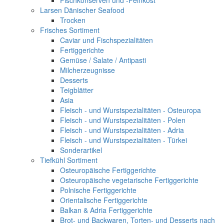
Fischkonserven und -Feinkost
Larsen Dänischer Seafood
Trocken
Frisches Sortiment
Caviar und Fischspezialitäten
Fertiggerichte
Gemüse / Salate / Antipasti
Milcherzeugnisse
Desserts
Teigblätter
Asia
Fleisch - und Wurstspezialitäten - Osteuropa
Fleisch - und Wurstspezialitäten - Polen
Fleisch - und Wurstspezialitäten - Adria
Fleisch - und Wurstspezialitäten - Türkei
Sonderartikel
Tiefkühl Sortiment
Osteuropäische Fertiggerichte
Osteuropäische vegetarische Fertiggerichte
Polnische Fertiggerichte
Orientalische Fertiggerichte
Balkan & Adria Fertiggerichte
Brot- und Backwaren, Torten- und Desserts nach