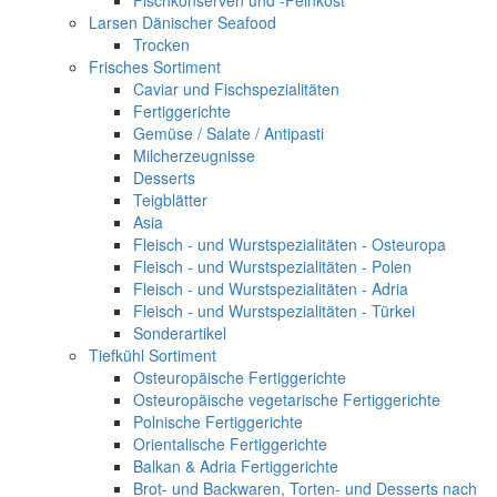
Fischkonserven und -Feinkost
Larsen Dänischer Seafood
Trocken
Frisches Sortiment
Caviar und Fischspezialitäten
Fertiggerichte
Gemüse / Salate / Antipasti
Milcherzeugnisse
Desserts
Teigblätter
Asia
Fleisch - und Wurstspezialitäten - Osteuropa
Fleisch - und Wurstspezialitäten - Polen
Fleisch - und Wurstspezialitäten - Adria
Fleisch - und Wurstspezialitäten - Türkei
Sonderartikel
Tiefkühl Sortiment
Osteuropäische Fertiggerichte
Osteuropäische vegetarische Fertiggerichte
Polnische Fertiggerichte
Orientalische Fertiggerichte
Balkan & Adria Fertiggerichte
Brot- und Backwaren, Torten- und Desserts nach