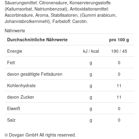
Säuerungsmittel: Citronensäure, Konservierungsstoffe
(Kaliumsorbat, Natriumbenzoat), Antioxidationsmittel:
Ascorbinsäure, Aroma, Stabilisatoren, (Gummi arabicum,
Johannisbrotkernmehl), Farbstoff: Carotin.
Nährwerte
Durchschnittliche Nährwerte
pro 100 g
Energie
kJ / kcal
190 / 45
Fett
g
0
davon gesättigte Fettsäuren
g
0
Kohlenhydrate
g
11
davon Zucker
g
11
Eiweiß
g
0
Salz
g
0
© Dovgan GmbH All rights reserved.