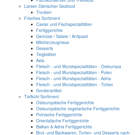
Fischkonserven und -Feinkost
Larsen Dänischer Seafood
Trocken
Frisches Sortiment
Caviar und Fischspezialitäten
Fertiggerichte
Gemüse / Salate / Antipasti
Milcherzeugnisse
Desserts
Teigblätter
Asia
Fleisch - und Wurstspezialitäten - Osteuropa
Fleisch - und Wurstspezialitäten - Polen
Fleisch - und Wurstspezialitäten - Adria
Fleisch - und Wurstspezialitäten - Türkei
Sonderartikel
Tiefkühl Sortiment
Osteuropäische Fertiggerichte
Osteuropäische vegetarische Fertiggerichte
Polnische Fertiggerichte
Orientalische Fertiggerichte
Balkan & Adria Fertiggerichte
Brot- und Backwaren, Torten- und Desserts nach