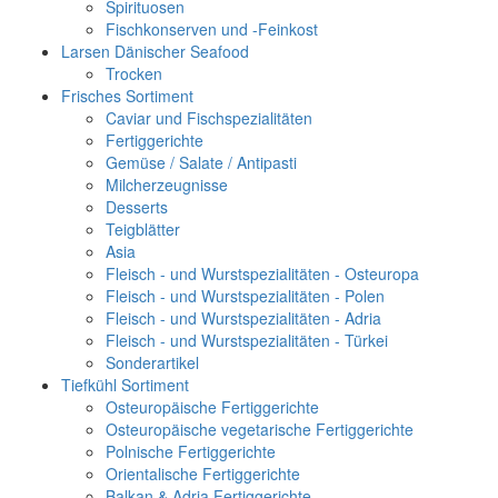
Spirituosen
Fischkonserven und -Feinkost
Larsen Dänischer Seafood
Trocken
Frisches Sortiment
Caviar und Fischspezialitäten
Fertiggerichte
Gemüse / Salate / Antipasti
Milcherzeugnisse
Desserts
Teigblätter
Asia
Fleisch - und Wurstspezialitäten - Osteuropa
Fleisch - und Wurstspezialitäten - Polen
Fleisch - und Wurstspezialitäten - Adria
Fleisch - und Wurstspezialitäten - Türkei
Sonderartikel
Tiefkühl Sortiment
Osteuropäische Fertiggerichte
Osteuropäische vegetarische Fertiggerichte
Polnische Fertiggerichte
Orientalische Fertiggerichte
Balkan & Adria Fertiggerichte