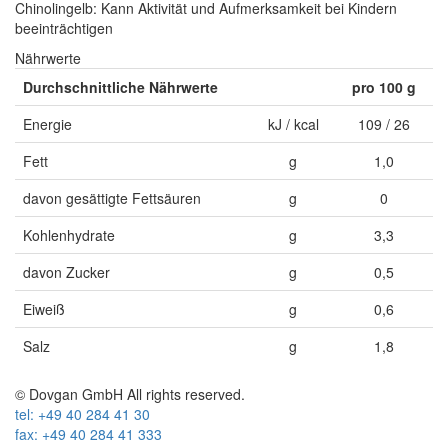
Chinolingelb: Kann Aktivität und Aufmerksamkeit bei Kindern
beeinträchtigen
Nährwerte
Durchschnittliche Nährwerte
pro 100 g
Energie
kJ / kcal
109 / 26
Fett
g
1,0
davon gesättigte Fettsäuren
g
0
Kohlenhydrate
g
3,3
davon Zucker
g
0,5
Eiweiß
g
0,6
Salz
g
1,8
© Dovgan GmbH All rights reserved.
tel: +49 40 284 41 30
fax: +49 40 284 41 333