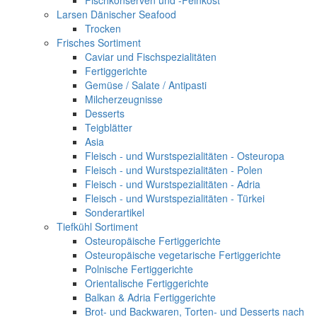
Fischkonserven und -Feinkost
Larsen Dänischer Seafood
Trocken
Frisches Sortiment
Caviar und Fischspezialitäten
Fertiggerichte
Gemüse / Salate / Antipasti
Milcherzeugnisse
Desserts
Teigblätter
Asia
Fleisch - und Wurstspezialitäten - Osteuropa
Fleisch - und Wurstspezialitäten - Polen
Fleisch - und Wurstspezialitäten - Adria
Fleisch - und Wurstspezialitäten - Türkei
Sonderartikel
Tiefkühl Sortiment
Osteuropäische Fertiggerichte
Osteuropäische vegetarische Fertiggerichte
Polnische Fertiggerichte
Orientalische Fertiggerichte
Balkan & Adria Fertiggerichte
Brot- und Backwaren, Torten- und Desserts nach