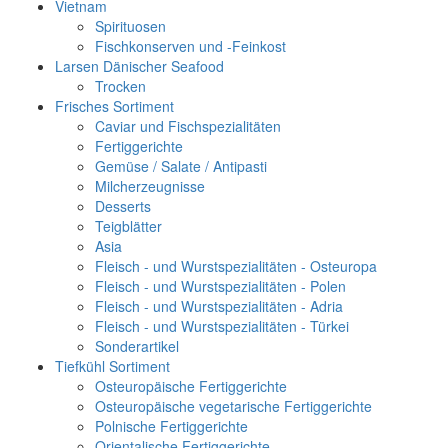
Vietnam
Spirituosen
Fischkonserven und -Feinkost
Larsen Dänischer Seafood
Trocken
Frisches Sortiment
Caviar und Fischspezialitäten
Fertiggerichte
Gemüse / Salate / Antipasti
Milcherzeugnisse
Desserts
Teigblätter
Asia
Fleisch - und Wurstspezialitäten - Osteuropa
Fleisch - und Wurstspezialitäten - Polen
Fleisch - und Wurstspezialitäten - Adria
Fleisch - und Wurstspezialitäten - Türkei
Sonderartikel
Tiefkühl Sortiment
Osteuropäische Fertiggerichte
Osteuropäische vegetarische Fertiggerichte
Polnische Fertiggerichte
Orientalische Fertiggerichte