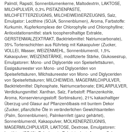
Palmöl, Rapsöl, Sonnenblumenkerne, Maltodextrin, LAKTOSE,
MILCHPULVER, 0,3% PISTAZIENPASTE,
MILCHFETTERZEUGNIS, MILCHEIWEIẞERZEUGNIS, Salz,
Emulgator: Lecithine (SOJA, Sonnenblumen), Aroma, Farbstoffe:
Kurkumin, Kupferkomplexe der Chlorophylle und Chlorophylline;
Antioxidationsmittel: stark tocopherolhaltige Extrakte,
GERSTENMALZEXTRAKT, Backtriebmittel: Natriumcarbonate),
35% Tortenschichten aus Rührteig mit Kakaopulver (Zucker,
VOLLEI, Wasser, WEIZENMEHL, Sonnenblumenöl, 1,5%
Kakaopulver, WEIZENSTÄRKE, modifizierte Stärke, Glukosesirup,
Emulgatoren: Mono- und Diglyceride von Speisefettsäuren,
Essigsäureester von Mono- und Diglyceriden von
Speisefettsäuren, Milchsäureester von Mono- und Diglyceriden
von Speisefettsäuren; MILCHEIWEIẞ, MAGERMILCHPULVER,
Backtriebmittel: Diphosphate, Natriumcarbonate; EIKLARPULVER,
Verdickungsmittel: Xanthan, Salz, Farbstoff: Pflanzenkohle,
Aroma, Konservierungsstoff: Sorbinsäure), 21% kakaohaltiger
Überzug und Glasur auf Pflanzenölbasis mit buntem Dekor
(Zucker, pflanzliche Öle in veränderlichen Gewichtsanteilen
(Palm, Sonnenblumen), Palmkernfett (ganz gehärtet),
Sonnenblumenöl, Kakaopulver, MOLKENERZEUGNIS,
MAGERMILCHPULVER, LAKTOSE, Dextrose, Emulgatoren: