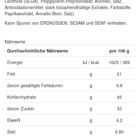
Lecithine (SOJA), Polyglycerin-Polyricinoleat; Aromen, Salz,
Antioxidationsmittel: stark tocopherolhaltige Extrakte, Farbstoffe:
Paprikaextrakt, Annatto Bixin; Salz).
Kann Spuren von ERDNÜSSEN, SESAM und SENF enthalten.
Nährwerte
Durchschnittliche Nährwerte
pro 100 g
Energie
kJ / kcal
1625 / 389
Fett
g
21
davon gesättigte Fettsäuren
g
9,8
Kohlenhydrate
g
45
davon Zucker
g
33
Eiweiß
g
4,2
Salz
g
0,80