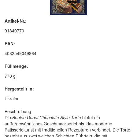
Artikel-Nr.:
91840770
EAN:
4032549049864
Füllmenge:
770 g
Hergestellt in:
Ukraine
Beschreibung
Die
Boujee Dubai Chocolate Style Torte
bietet ein
außergewöhnliches Geschmackserlebnis, das moderne
Patisseriekunst mit traditionellen Rezepturen verbindet. Die Torte
besteht aus zwei weichen Schichten Rührteig, die mit