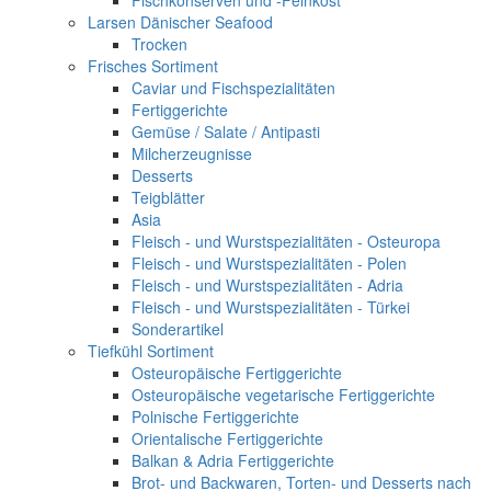
Fischkonserven und -Feinkost
Larsen Dänischer Seafood
Trocken
Frisches Sortiment
Caviar und Fischspezialitäten
Fertiggerichte
Gemüse / Salate / Antipasti
Milcherzeugnisse
Desserts
Teigblätter
Asia
Fleisch - und Wurstspezialitäten - Osteuropa
Fleisch - und Wurstspezialitäten - Polen
Fleisch - und Wurstspezialitäten - Adria
Fleisch - und Wurstspezialitäten - Türkei
Sonderartikel
Tiefkühl Sortiment
Osteuropäische Fertiggerichte
Osteuropäische vegetarische Fertiggerichte
Polnische Fertiggerichte
Orientalische Fertiggerichte
Balkan & Adria Fertiggerichte
Brot- und Backwaren, Torten- und Desserts nach