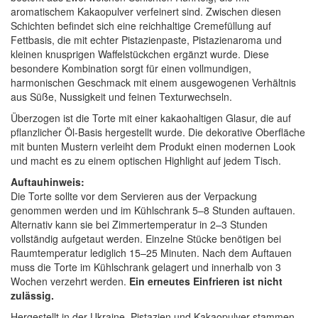
aromatischem Kakaopulver verfeinert sind. Zwischen diesen
Schichten befindet sich eine reichhaltige Cremefüllung auf
Fettbasis, die mit echter Pistazienpaste, Pistazienaroma und
kleinen knusprigen Waffelstückchen ergänzt wurde. Diese
besondere Kombination sorgt für einen vollmundigen,
harmonischen Geschmack mit einem ausgewogenen Verhältnis
aus Süße, Nussigkeit und feinen Texturwechseln.
Überzogen ist die Torte mit einer kakaohaltigen Glasur, die auf
pflanzlicher Öl-Basis hergestellt wurde. Die dekorative Oberfläche
mit bunten Mustern verleiht dem Produkt einen modernen Look
und macht es zu einem optischen Highlight auf jedem Tisch.
Auftauhinweis:
Die Torte sollte vor dem Servieren aus der Verpackung
genommen werden und im Kühlschrank 5–8 Stunden auftauen.
Alternativ kann sie bei Zimmertemperatur in 2–3 Stunden
vollständig aufgetaut werden. Einzelne Stücke benötigen bei
Raumtemperatur lediglich 15–25 Minuten. Nach dem Auftauen
muss die Torte im Kühlschrank gelagert und innerhalb von 3
Wochen verzehrt werden.
Ein erneutes Einfrieren ist nicht
zulässig.
Hergestellt in der Ukraine, Pistazien und Kakaopulver stammen