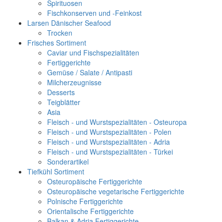
Spirituosen
Fischkonserven und -Feinkost
Larsen Dänischer Seafood
Trocken
Frisches Sortiment
Caviar und Fischspezialitäten
Fertiggerichte
Gemüse / Salate / Antipasti
Milcherzeugnisse
Desserts
Teigblätter
Asia
Fleisch - und Wurstspezialitäten - Osteuropa
Fleisch - und Wurstspezialitäten - Polen
Fleisch - und Wurstspezialitäten - Adria
Fleisch - und Wurstspezialitäten - Türkei
Sonderartikel
Tiefkühl Sortiment
Osteuropäische Fertiggerichte
Osteuropäische vegetarische Fertiggerichte
Polnische Fertiggerichte
Orientalische Fertiggerichte
Balkan & Adria Fertiggerichte