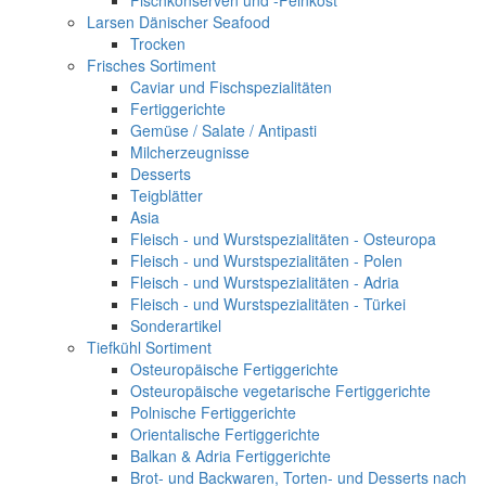
Fischkonserven und -Feinkost
Larsen Dänischer Seafood
Trocken
Frisches Sortiment
Caviar und Fischspezialitäten
Fertiggerichte
Gemüse / Salate / Antipasti
Milcherzeugnisse
Desserts
Teigblätter
Asia
Fleisch - und Wurstspezialitäten - Osteuropa
Fleisch - und Wurstspezialitäten - Polen
Fleisch - und Wurstspezialitäten - Adria
Fleisch - und Wurstspezialitäten - Türkei
Sonderartikel
Tiefkühl Sortiment
Osteuropäische Fertiggerichte
Osteuropäische vegetarische Fertiggerichte
Polnische Fertiggerichte
Orientalische Fertiggerichte
Balkan & Adria Fertiggerichte
Brot- und Backwaren, Torten- und Desserts nach