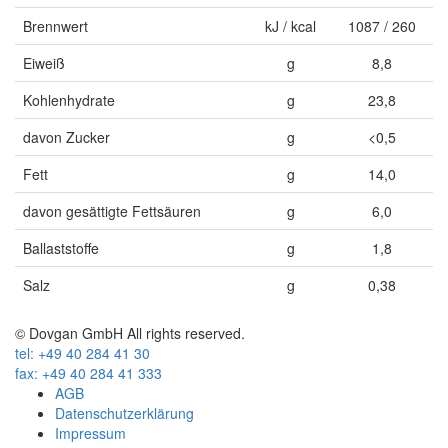
Brennwert
kJ / kcal
1087 / 260
Eiweiß
g
8,8
Kohlenhydrate
g
23,8
davon Zucker
g
<0,5
Fett
g
14,0
davon gesättigte Fettsäuren
g
6,0
Ballaststoffe
g
1,8
Salz
g
0,38
© Dovgan GmbH All rights reserved.
tel: +49 40 284 41 30
fax: +49 40 284 41 333
AGB
Datenschutzerklärung
Impressum