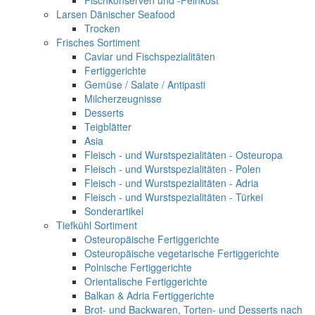
Fischkonserven und -Feinkost
Larsen Dänischer Seafood
Trocken
Frisches Sortiment
Caviar und Fischspezialitäten
Fertiggerichte
Gemüse / Salate / Antipasti
Milcherzeugnisse
Desserts
Teigblätter
Asia
Fleisch - und Wurstspezialitäten - Osteuropa
Fleisch - und Wurstspezialitäten - Polen
Fleisch - und Wurstspezialitäten - Adria
Fleisch - und Wurstspezialitäten - Türkei
Sonderartikel
Tiefkühl Sortiment
Osteuropäische Fertiggerichte
Osteuropäische vegetarische Fertiggerichte
Polnische Fertiggerichte
Orientalische Fertiggerichte
Balkan & Adria Fertiggerichte
Brot- und Backwaren, Torten- und Desserts nach