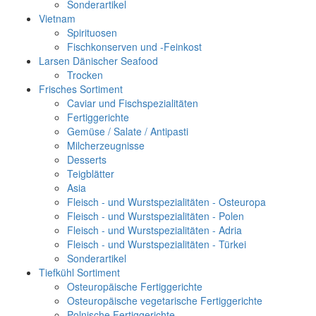
Sonderartikel
Vietnam
Spirituosen
Fischkonserven und -Feinkost
Larsen Dänischer Seafood
Trocken
Frisches Sortiment
Caviar und Fischspezialitäten
Fertiggerichte
Gemüse / Salate / Antipasti
Milcherzeugnisse
Desserts
Teigblätter
Asia
Fleisch - und Wurstspezialitäten - Osteuropa
Fleisch - und Wurstspezialitäten - Polen
Fleisch - und Wurstspezialitäten - Adria
Fleisch - und Wurstspezialitäten - Türkei
Sonderartikel
Tiefkühl Sortiment
Osteuropäische Fertiggerichte
Osteuropäische vegetarische Fertiggerichte
Polnische Fertiggerichte