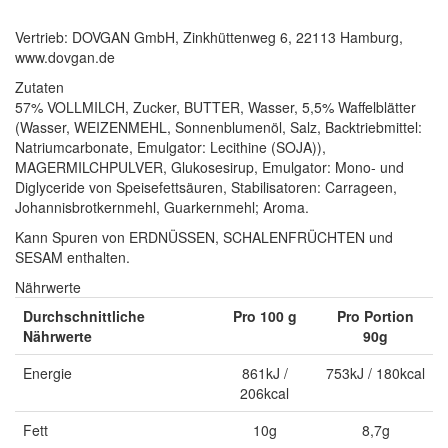
Vertrieb: DOVGAN GmbH, Zinkhüttenweg 6, 22113 Hamburg,
www.dovgan.de
Zutaten
57% VOLLMILCH, Zucker, BUTTER, Wasser, 5,5% Waffelblätter
(Wasser, WEIZENMEHL, Sonnenblumenöl, Salz, Backtriebmittel:
Natriumcarbonate, Emulgator: Lecithine (SOJA)),
MAGERMILCHPULVER, Glukosesirup, Emulgator: Mono- und
Diglyceride von Speisefettsäuren, Stabilisatoren: Carrageen,
Johannisbrotkernmehl, Guarkernmehl; Aroma.
Kann Spuren von ERDNÜSSEN, SCHALENFRÜCHTEN und
SESAM enthalten.
Nährwerte
Durchschnittliche
Pro 100 g
Pro Portion
Nährwerte
90g
Energie
861kJ /
753kJ / 180kcal
206kcal
Fett
10g
8,7g