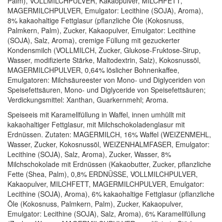
Palm), VOLLMILCHPULVER, Kakaopulver, MILCHFETT,
MAGERMILCHPULVER, Emulgator: Lecithine (SOJA), Aroma),
8% kakaohaltige Fettglasur (pflanzliche Öle (Kokosnuss,
Palmkern, Palm), Zucker, Kakaopulver, Emulgator: Lecithine
(SOJA), Salz, Aroma), cremige Füllung mit gezuckerter
Kondensmilch (VOLLMILCH, Zucker, Glukose-Fruktose-Sirup,
Wasser, modifizierte Stärke, Maltodextrin, Salz), Kokosnussöl,
MAGERMILCHPULVER, 0,64% löslicher Bohnenkaffee,
Emulgatoren: Milchsäureester von Mono- und Diglyceriden von
Speisefettsäuren, Mono- und Diglyceride von Speisefettsäuren;
Verdickungsmittel: Xanthan, Guarkernmehl; Aroma.
Speiseeis mit Karamellfüllung in Waffel, innen umhüllt mit
kakaohaltiger Fettglasur, mit Milchschokoladenglasur mit
Erdnüssen. Zutaten: MAGERMILCH, 16% Waffel (WEIZENMEHL,
Wasser, Zucker, Kokosnussöl, WEIZENHALMFASER, Emulgator:
Lecithine (SOJA), Salz, Aroma), Zucker, Wasser, 8%
Milchschokolade mit Erdnüssen (Kakaobutter, Zucker, pflanzliche
Fette (Shea, Palm), 0,8% ERDNÜSSE, VOLLMILCHPULVER,
Kakaopulver, MILCHFETT, MAGERMILCHPULVER, Emulgator:
Lecithine (SOJA), Aroma), 6% kakaohaltige Fettglasur (pflanzliche
Öle (Kokosnuss, Palmkern, Palm), Zucker, Kakaopulver,
Emulgator: Lecithine (SOJA), Salz, Aroma), 6% Karamellfüllung