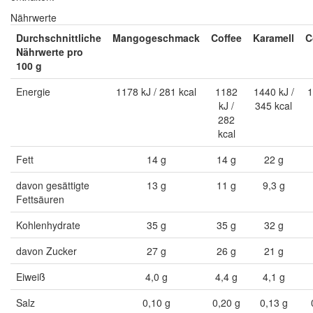
Nährwerte
Durchschnittliche
Mangogeschmack
Coffee
Karamell
C
Nährwerte pro
100 g
Energie
1178 kJ / 281 kcal
1182
1440 kJ /
1
kJ /
345 kcal
282
kcal
Fett
14 g
14 g
22 g
davon gesättigte
13 g
11 g
9,3 g
Fettsäuren
Kohlenhydrate
35 g
35 g
32 g
davon Zucker
27 g
26 g
21 g
Eiweiß
4,0 g
4,4 g
4,1 g
Salz
0,10 g
0,20 g
0,13 g