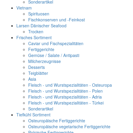
Sonderartikel
Vietnam
Spirituosen
Fischkonserven und -Feinkost
Larsen Dänischer Seafood
Trocken
Frisches Sortiment
Caviar und Fischspezialitäten
Fertiggerichte
Gemüse / Salate / Antipasti
Milcherzeugnisse
Desserts
Teigblätter
Asia
Fleisch - und Wurstspezialitäten - Osteuropa
Fleisch - und Wurstspezialitäten - Polen
Fleisch - und Wurstspezialitäten - Adria
Fleisch - und Wurstspezialitäten - Türkei
Sonderartikel
Tiefkühl Sortiment
Osteuropäische Fertiggerichte
Osteuropäische vegetarische Fertiggerichte
Polnische Fertiggerichte