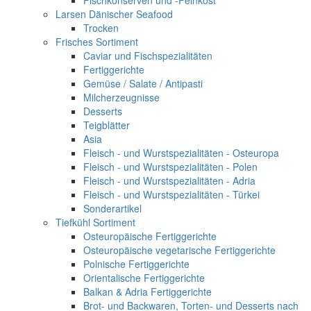
Fischkonserven und -Feinkost
Larsen Dänischer Seafood
Trocken
Frisches Sortiment
Caviar und Fischspezialitäten
Fertiggerichte
Gemüse / Salate / Antipasti
Milcherzeugnisse
Desserts
Teigblätter
Asia
Fleisch - und Wurstspezialitäten - Osteuropa
Fleisch - und Wurstspezialitäten - Polen
Fleisch - und Wurstspezialitäten - Adria
Fleisch - und Wurstspezialitäten - Türkei
Sonderartikel
Tiefkühl Sortiment
Osteuropäische Fertiggerichte
Osteuropäische vegetarische Fertiggerichte
Polnische Fertiggerichte
Orientalische Fertiggerichte
Balkan & Adria Fertiggerichte
Brot- und Backwaren, Torten- und Desserts nach