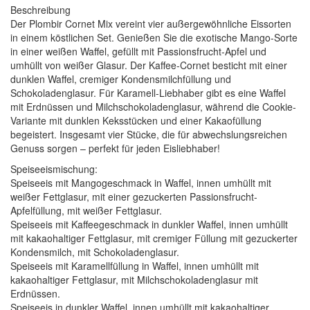
Beschreibung
Der Plombir Cornet Mix vereint vier außergewöhnliche Eissorten
in einem köstlichen Set. Genießen Sie die exotische Mango-Sorte
in einer weißen Waffel, gefüllt mit Passionsfrucht-Apfel und
umhüllt von weißer Glasur. Der Kaffee-Cornet besticht mit einer
dunklen Waffel, cremiger Kondensmilchfüllung und
Schokoladenglasur. Für Karamell-Liebhaber gibt es eine Waffel
mit Erdnüssen und Milchschokoladenglasur, während die Cookie-
Variante mit dunklen Keksstücken und einer Kakaofüllung
begeistert. Insgesamt vier Stücke, die für abwechslungsreichen
Genuss sorgen – perfekt für jeden Eisliebhaber!
Speiseeismischung:
Speiseeis mit Mangogeschmack in Waffel, innen umhüllt mit
weißer Fettglasur, mit einer gezuckerten Passionsfrucht-
Apfelfüllung, mit weißer Fettglasur.
Speiseeis mit Kaffeegeschmack in dunkler Waffel, innen umhüllt
mit kakaohaltiger Fettglasur, mit cremiger Füllung mit gezuckerter
Kondensmilch, mit Schokoladenglasur.
Speiseeis mit Karamellfüllung in Waffel, innen umhüllt mit
kakaohaltiger Fettglasur, mit Milchschokoladenglasur mit
Erdnüssen.
Speiseeis in dunkler Waffel, innen umhüllt mit kakaohaltiger