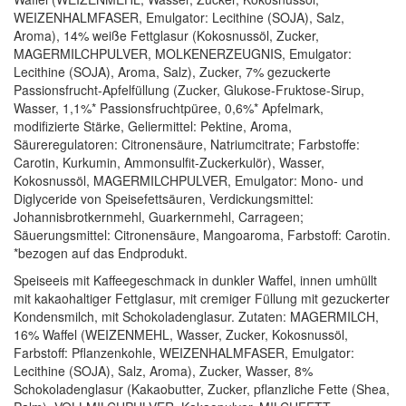
WEIZENHALMFASER, Emulgator: Lecithine (SOJA), Salz,
Aroma), 14% weiße Fettglasur (Kokosnussöl, Zucker,
MAGERMILCHPULVER, MOLKENERZEUGNIS, Emulgator:
Lecithine (SOJA), Aroma, Salz), Zucker, 7% gezuckerte
Passionsfrucht-Apfelfüllung (Zucker, Glukose-Fruktose-Sirup,
Wasser, 1,1%* Passionsfruchtpüree, 0,6%* Apfelmark,
modifizierte Stärke, Geliermittel: Pektine, Aroma,
Säureregulatoren: Citronensäure, Natriumcitrate; Farbstoffe:
Carotin, Kurkumin, Ammonsulfit-Zuckerkulör), Wasser,
Kokosnussöl, MAGERMILCHPULVER, Emulgator: Mono- und
Diglyceride von Speisefettsäuren, Verdickungsmittel:
Johannisbrotkernmehl, Guarkernmehl, Carrageen;
Säuerungsmittel: Citronensäure, Mangoaroma, Farbstoff: Carotin.
*bezogen auf das Endprodukt.
Speiseeis mit Kaffeegeschmack in dunkler Waffel, innen umhüllt
mit kakaohaltiger Fettglasur, mit cremiger Füllung mit gezuckerter
Kondensmilch, mit Schokoladenglasur. Zutaten: MAGERMILCH,
16% Waffel (WEIZENMEHL, Wasser, Zucker, Kokosnussöl,
Farbstoff: Pflanzenkohle, WEIZENHALMFASER, Emulgator:
Lecithine (SOJA), Salz, Aroma), Zucker, Wasser, 8%
Schokoladenglasur (Kakaobutter, Zucker, pflanzliche Fette (Shea,