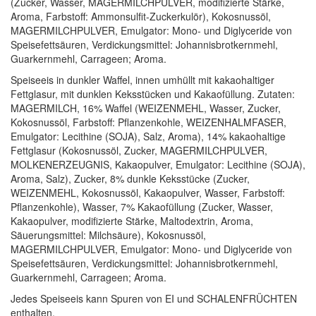
(Zucker, Wasser, MAGERMILCHPULVER, modifizierte Stärke,
Aroma, Farbstoff: Ammonsulfit-Zuckerkulör), Kokosnussöl,
MAGERMILCHPULVER, Emulgator: Mono- und Diglyceride von
Speisefettsäuren, Verdickungsmittel: Johannisbrotkernmehl,
Guarkernmehl, Carrageen; Aroma.
Speiseeis in dunkler Waffel, innen umhüllt mit kakaohaltiger
Fettglasur, mit dunklen Keksstücken und Kakaofüllung. Zutaten:
MAGERMILCH, 16% Waffel (WEIZENMEHL, Wasser, Zucker,
Kokosnussöl, Farbstoff: Pflanzenkohle, WEIZENHALMFASER,
Emulgator: Lecithine (SOJA), Salz, Aroma), 14% kakaohaltige
Fettglasur (Kokosnussöl, Zucker, MAGERMILCHPULVER,
MOLKENERZEUGNIS, Kakaopulver, Emulgator: Lecithine (SOJA),
Aroma, Salz), Zucker, 8% dunkle Keksstücke (Zucker,
WEIZENMEHL, Kokosnussöl, Kakaopulver, Wasser, Farbstoff:
Pflanzenkohle), Wasser, 7% Kakaofüllung (Zucker, Wasser,
Kakaopulver, modifizierte Stärke, Maltodextrin, Aroma,
Säuerungsmittel: Milchsäure), Kokosnussöl,
MAGERMILCHPULVER, Emulgator: Mono- und Diglyceride von
Speisefettsäuren, Verdickungsmittel: Johannisbrotkernmehl,
Guarkernmehl, Carrageen; Aroma.
Jedes Speiseeis kann Spuren von EI und SCHALENFRÜCHTEN
enthalten.