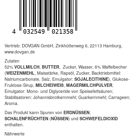
4
032549
021358
Vertrieb: DOVGAN GmbH, Zinkhüttenweg 6, 22113 Hamburg,
www.dovgan.de
Zutaten
52%
VOLLMILCH
,
BUTTER
, Zucker, Wasser, 6% Waffelbecher
(
WEIZENMEHL
, Maisstärke, Rapsöl, Zucker, Backtriebmittel:
Natriumcarbonate, Salz, Emulgator:
SOJALECITHINE
), Glukose-
Fruktose-Sirup,
MILCHEIWEIß
,
MAGERMILCHPULVER
,
Emulgator: Mono- und Diglyceride von Speisefettsäuren;
Stabilisatoren: Johannisbrotkernmehl; Guarkernmehl; Carrageen;
Aroma.
Das Produkt kann Spuren von
ERDNÜSSEN
,
SCHALENFRÜCHTEN
(
NÜSSEN
) und
SCHWEFELDIOXID
enthalten.
Nährwerte