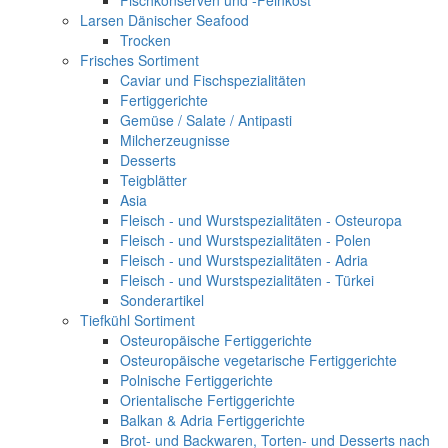
Fischkonserven und -Feinkost
Larsen Dänischer Seafood
Trocken
Frisches Sortiment
Caviar und Fischspezialitäten
Fertiggerichte
Gemüse / Salate / Antipasti
Milcherzeugnisse
Desserts
Teigblätter
Asia
Fleisch - und Wurstspezialitäten - Osteuropa
Fleisch - und Wurstspezialitäten - Polen
Fleisch - und Wurstspezialitäten - Adria
Fleisch - und Wurstspezialitäten - Türkei
Sonderartikel
Tiefkühl Sortiment
Osteuropäische Fertiggerichte
Osteuropäische vegetarische Fertiggerichte
Polnische Fertiggerichte
Orientalische Fertiggerichte
Balkan & Adria Fertiggerichte
Brot- und Backwaren, Torten- und Desserts nach