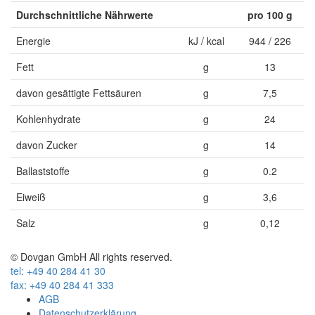
Durchschnittliche Nährwerte
pro 100 g
Energie
kJ / kcal
944 / 226
Fett
g
13
davon gesättigte Fettsäuren
g
7,5
Kohlenhydrate
g
24
davon Zucker
g
14
Ballaststoffe
g
0.2
Eiweiß
g
3,6
Salz
g
0,12
© Dovgan GmbH All rights reserved.
tel: +49 40 284 41 30
fax: +49 40 284 41 333
AGB
Datenschutzerklärung