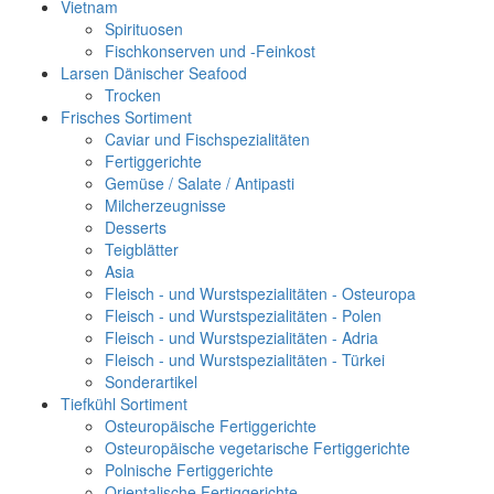
Vietnam
Spirituosen
Fischkonserven und -Feinkost
Larsen Dänischer Seafood
Trocken
Frisches Sortiment
Caviar und Fischspezialitäten
Fertiggerichte
Gemüse / Salate / Antipasti
Milcherzeugnisse
Desserts
Teigblätter
Asia
Fleisch - und Wurstspezialitäten - Osteuropa
Fleisch - und Wurstspezialitäten - Polen
Fleisch - und Wurstspezialitäten - Adria
Fleisch - und Wurstspezialitäten - Türkei
Sonderartikel
Tiefkühl Sortiment
Osteuropäische Fertiggerichte
Osteuropäische vegetarische Fertiggerichte
Polnische Fertiggerichte
Orientalische Fertiggerichte