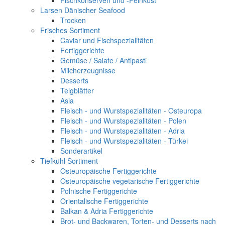
Fischkonserven und -Feinkost
Larsen Dänischer Seafood
Trocken
Frisches Sortiment
Caviar und Fischspezialitäten
Fertiggerichte
Gemüse / Salate / Antipasti
Milcherzeugnisse
Desserts
Teigblätter
Asia
Fleisch - und Wurstspezialitäten - Osteuropa
Fleisch - und Wurstspezialitäten - Polen
Fleisch - und Wurstspezialitäten - Adria
Fleisch - und Wurstspezialitäten - Türkei
Sonderartikel
Tiefkühl Sortiment
Osteuropäische Fertiggerichte
Osteuropäische vegetarische Fertiggerichte
Polnische Fertiggerichte
Orientalische Fertiggerichte
Balkan & Adria Fertiggerichte
Brot- und Backwaren, Torten- und Desserts nach