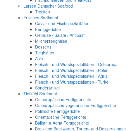
Fischkonserven und -Feinkost
Larsen Dänischer Seafood
Trocken
Frisches Sortiment
Caviar und Fischspezialitäten
Fertiggerichte
Gemüse / Salate / Antipasti
Milcherzeugnisse
Desserts
Teigblätter
Asia
Fleisch - und Wurstspezialitäten - Osteuropa
Fleisch - und Wurstspezialitäten - Polen
Fleisch - und Wurstspezialitäten - Adria
Fleisch - und Wurstspezialitäten - Türkei
Sonderartikel
Tiefkühl Sortiment
Osteuropäische Fertiggerichte
Osteuropäische vegetarische Fertiggerichte
Polnische Fertiggerichte
Orientalische Fertiggerichte
Balkan & Adria Fertiggerichte
Brot- und Backwaren, Torten- und Desserts nach