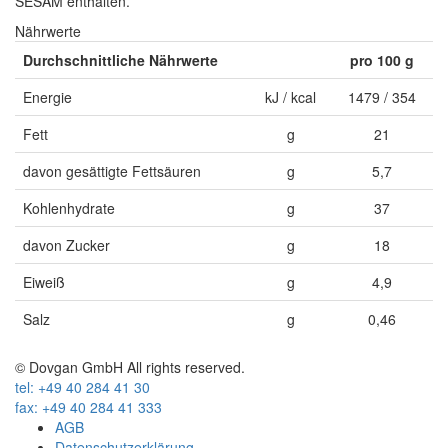
SESAM enthalten.
Nährwerte
Durchschnittliche Nährwerte
pro 100 g
Energie
kJ / kcal
1479 / 354
Fett
g
21
davon gesättigte Fettsäuren
g
5,7
Kohlenhydrate
g
37
davon Zucker
g
18
Eiweiß
g
4,9
Salz
g
0,46
© Dovgan GmbH All rights reserved.
tel: +49 40 284 41 30
fax: +49 40 284 41 333
AGB
Datenschutzerklärung