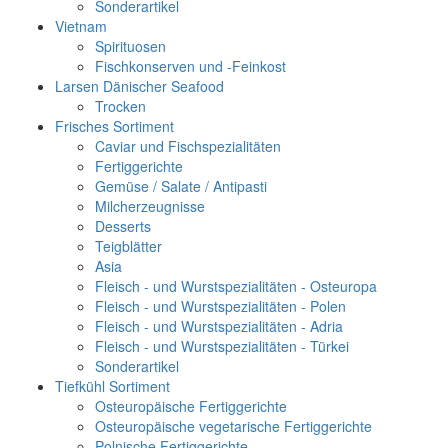
Sonderartikel
Vietnam
Spirituosen
Fischkonserven und -Feinkost
Larsen Dänischer Seafood
Trocken
Frisches Sortiment
Caviar und Fischspezialitäten
Fertiggerichte
Gemüse / Salate / Antipasti
Milcherzeugnisse
Desserts
Teigblätter
Asia
Fleisch - und Wurstspezialitäten - Osteuropa
Fleisch - und Wurstspezialitäten - Polen
Fleisch - und Wurstspezialitäten - Adria
Fleisch - und Wurstspezialitäten - Türkei
Sonderartikel
Tiefkühl Sortiment
Osteuropäische Fertiggerichte
Osteuropäische vegetarische Fertiggerichte
Polnische Fertiggerichte