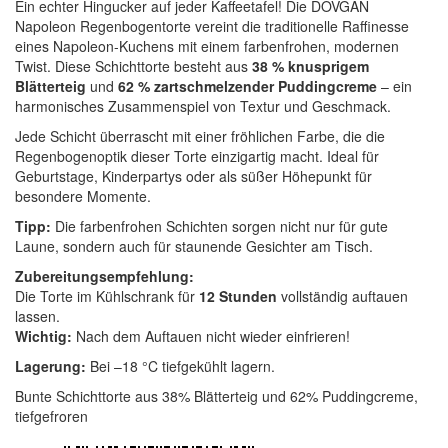
Ein echter Hingucker auf jeder Kaffeetafel! Die DOVGAN
Napoleon Regenbogentorte vereint die traditionelle Raffinesse
eines Napoleon-Kuchens mit einem farbenfrohen, modernen
Twist. Diese Schichttorte besteht aus
38 % knusprigem
Blätterteig
und
62 % zartschmelzender Puddingcreme
– ein
harmonisches Zusammenspiel von Textur und Geschmack.
Jede Schicht überrascht mit einer fröhlichen Farbe, die die
Regenbogenoptik dieser Torte einzigartig macht. Ideal für
Geburtstage, Kinderpartys oder als süßer Höhepunkt für
besondere Momente.
Tipp:
Die farbenfrohen Schichten sorgen nicht nur für gute
Laune, sondern auch für staunende Gesichter am Tisch.
Zubereitungsempfehlung:
Die Torte im Kühlschrank für
12 Stunden
vollständig auftauen
lassen.
Wichtig:
Nach dem Auftauen nicht wieder einfrieren!
Lagerung:
Bei –18 °C tiefgekühlt lagern.
Bunte Schichttorte aus 38% Blätterteig und 62% Puddingcreme,
tiefgefroren