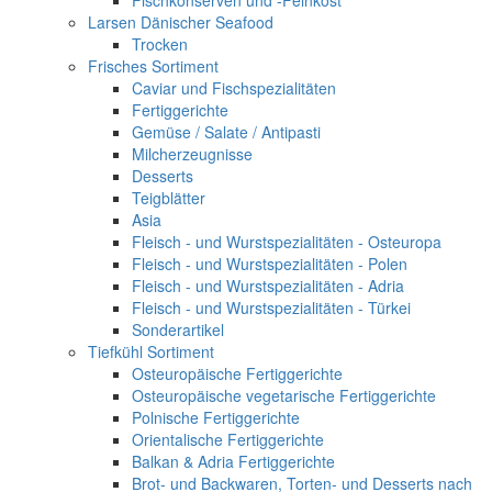
Fischkonserven und -Feinkost
Larsen Dänischer Seafood
Trocken
Frisches Sortiment
Caviar und Fischspezialitäten
Fertiggerichte
Gemüse / Salate / Antipasti
Milcherzeugnisse
Desserts
Teigblätter
Asia
Fleisch - und Wurstspezialitäten - Osteuropa
Fleisch - und Wurstspezialitäten - Polen
Fleisch - und Wurstspezialitäten - Adria
Fleisch - und Wurstspezialitäten - Türkei
Sonderartikel
Tiefkühl Sortiment
Osteuropäische Fertiggerichte
Osteuropäische vegetarische Fertiggerichte
Polnische Fertiggerichte
Orientalische Fertiggerichte
Balkan & Adria Fertiggerichte
Brot- und Backwaren, Torten- und Desserts nach