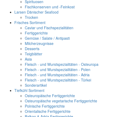
Spirituosen
Fischkonserven und -Feinkost
Larsen Dänischer Seafood
Trocken
Frisches Sortiment
Caviar und Fischspezialitäten
Fertiggerichte
Gemüse / Salate / Antipasti
Milcherzeugnisse
Desserts
Teigblätter
Asia
Fleisch - und Wurstspezialitäten - Osteuropa
Fleisch - und Wurstspezialitäten - Polen
Fleisch - und Wurstspezialitäten - Adria
Fleisch - und Wurstspezialitäten - Türkei
Sonderartikel
Tiefkühl Sortiment
Osteuropäische Fertiggerichte
Osteuropäische vegetarische Fertiggerichte
Polnische Fertiggerichte
Orientalische Fertiggerichte
Balkan & Adria Fertiggerichte