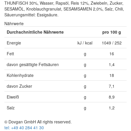
THUNFISCH 30%, Wasser, Rapsöl, Reis 12%, Zwiebeln, Zucker,
SESAMÖL, Knoblauchgranulat, SESAMSAMEN 2,0%, Salz, Chili,
Säuerungsmittel: Essigsäure.
Nährwerte
Durchschnittliche Nährwerte
pro 100 g
Energie
kJ / kcal
1049 / 252
Fett
g
16
davon gesättigte Fettsäuren
g
1,4
Kohlenhydrate
g
18
davon Zucker
g
7,1
Eiweiß
g
8,9
Salz
g
1,2
© Dovgan GmbH All rights reserved.
tel: +49 40 284 41 30