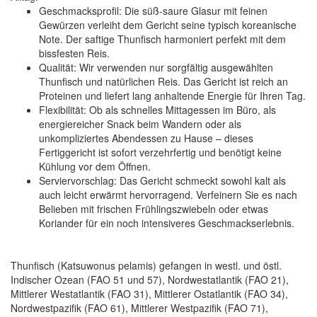
Geschmacksprofil:
Die süß-saure Glasur mit feinen
Gewürzen verleiht dem Gericht seine typisch koreanische
Note. Der saftige Thunfisch harmoniert perfekt mit dem
bissfesten Reis.
Qualität:
Wir verwenden nur sorgfältig ausgewählten
Thunfisch und natürlichen Reis. Das Gericht ist reich an
Proteinen und liefert lang anhaltende Energie für Ihren Tag.
Flexibilität:
Ob als schnelles Mittagessen im Büro, als
energiereicher Snack beim Wandern oder als
unkompliziertes Abendessen zu Hause – dieses
Fertiggericht ist sofort verzehrfertig und benötigt keine
Kühlung vor dem Öffnen.
Serviervorschlag:
Das Gericht schmeckt sowohl kalt als
auch leicht erwärmt hervorragend. Verfeinern Sie es nach
Belieben mit frischen Frühlingszwiebeln oder etwas
Koriander für ein noch intensiveres Geschmackserlebnis.
Thunfisch (Katsuwonus pelamis) gefangen in westl. und östl.
Indischer Ozean (FAO 51 und 57), Nordwestatlantik (FAO 21),
Mittlerer Westatlantik (FAO 31), Mittlerer Ostatlantik (FAO 34),
Nordwestpazifik (FAO 61), Mittlerer Westpazifik (FAO 71),