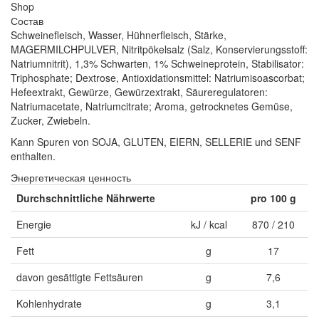
Shop
Состав
Schweinefleisch, Wasser, Hühnerfleisch, Stärke,
MAGERMILCHPULVER, Nitritpökelsalz (Salz, Konservierungsstoff:
Natriumnitrit), 1,3% Schwarten, 1% Schweineprotein, Stabilisator:
Triphosphate; Dextrose, Antioxidationsmittel: Natriumisoascorbat;
Hefeextrakt, Gewürze, Gewürzextrakt, Säureregulatoren:
Natriumacetate, Natriumcitrate; Aroma, getrocknetes Gemüse,
Zucker, Zwiebeln.
Kann Spuren von SOJA, GLUTEN, EIERN, SELLERIE und SENF
enthalten.
Энергетическая ценность
Durchschnittliche Nährwerte
pro 100 g
Energie
kJ / kcal
870 / 210
Fett
g
17
davon gesättigte Fettsäuren
g
7,6
Kohlenhydrate
g
3,1