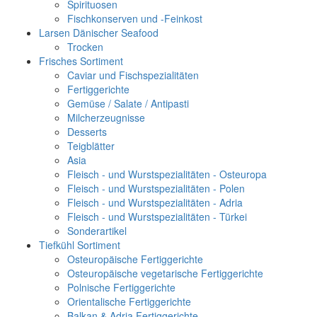
Spirituosen
Fischkonserven und -Feinkost
Larsen Dänischer Seafood
Trocken
Frisches Sortiment
Caviar und Fischspezialitäten
Fertiggerichte
Gemüse / Salate / Antipasti
Milcherzeugnisse
Desserts
Teigblätter
Asia
Fleisch - und Wurstspezialitäten - Osteuropa
Fleisch - und Wurstspezialitäten - Polen
Fleisch - und Wurstspezialitäten - Adria
Fleisch - und Wurstspezialitäten - Türkei
Sonderartikel
Tiefkühl Sortiment
Osteuropäische Fertiggerichte
Osteuropäische vegetarische Fertiggerichte
Polnische Fertiggerichte
Orientalische Fertiggerichte
Balkan & Adria Fertiggerichte