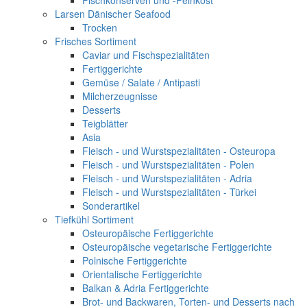
Fischkonserven und -Feinkost
Larsen Dänischer Seafood
Trocken
Frisches Sortiment
Caviar und Fischspezialitäten
Fertiggerichte
Gemüse / Salate / Antipasti
Milcherzeugnisse
Desserts
Teigblätter
Asia
Fleisch - und Wurstspezialitäten - Osteuropa
Fleisch - und Wurstspezialitäten - Polen
Fleisch - und Wurstspezialitäten - Adria
Fleisch - und Wurstspezialitäten - Türkei
Sonderartikel
Tiefkühl Sortiment
Osteuropäische Fertiggerichte
Osteuropäische vegetarische Fertiggerichte
Polnische Fertiggerichte
Orientalische Fertiggerichte
Balkan & Adria Fertiggerichte
Brot- und Backwaren, Torten- und Desserts nach