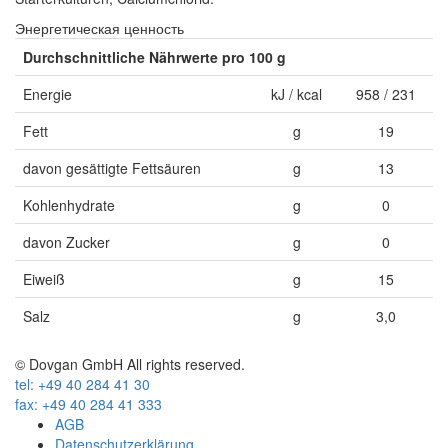
Энергетическая ценность
Durchschnittliche Nährwerte
pro 100 g
Energie
kJ / kcal
958 / 231
Fett
g
19
davon gesättigte Fettsäuren
g
13
Kohlenhydrate
g
0
davon Zucker
g
0
Eiweiß
g
15
Salz
g
3,0
© Dovgan GmbH All rights reserved.
tel: +49 40 284 41 30
fax: +49 40 284 41 333
AGB
Datenschutzerklärung