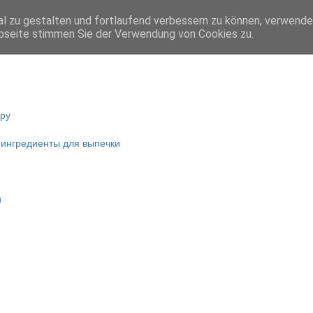
l zu gestalten und fortlaufend verbessern zu können, verwende
bseite stimmen Sie der Verwendung von Cookies zu.
ару
 ингредиенты для выпечки
и