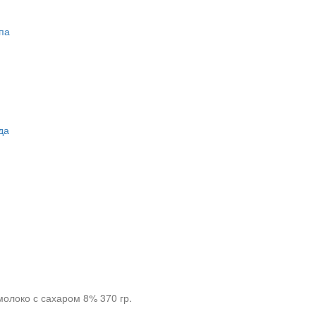
па
да
олоко с сахаром 8% 370 гр.