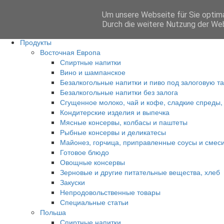
Um unsere Webseite für Sie optima
Anmelden
Durch die weitere Nutzung der We
Главная
Продукты
Восточная Европа
Спиртные напитки
Вино и шампанское
Безалкогольные напитки и пиво под залоговую т
Безалкогольные напитки без залога
Сгущенное молоко, чай и кофе, сладкие спреды,
Кондитерские изделия и выпечка
Мясные консервы, колбасы и паштеты
Рыбные консервы и деликатесы
Майонез, горчица, приправленные соусы и смес
Готовое блюдо
Овощные консервы
Зерновые и другие питательные вещества, хлеб
Закуски
Непродовольственные товары
Специальные статьи
Польша
Спиртные напитки