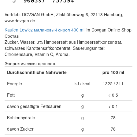
5
900397
737594
Vertrieb: DOVGAN GmbH, Zinkhüttenweg 6, 22113 Hamburg,
www.dovgan.de
Kaufen Lowicz малиновый сироп 400 ml
im Dovgan Online Shop
Состав
Zucker, Wasser, 3% Himbeersaft aus Himbeersaftkonzentrat,
schwarzes Karottensaftkonzentrat, Säuerungsmittel:
Citronensäure, Vitamin C, Aroma.
Энергетическая ценность
Durchschnittliche Nährwerte
pro 100 ml
Energie
kJ / kcal
1322 / 311
Fett
g
< 0,5
davon gesättigte Fettsäuren
g
< 0,1
Kohlenhydrate
g
78
davon Zucker
g
78